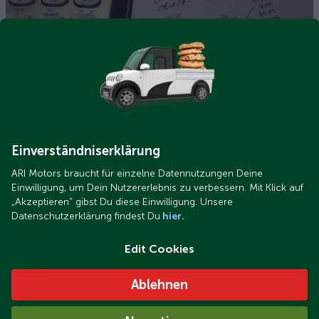
wie-versichere-ich-mein-ari-motors-elektrofahrzeug.png
Jak pojistím své elektrické vozidlo ARI Motors?
Einverständniserklärung
ARI Motors braucht für einzelne Datennutzungen Deine
Einwilligung, um Dein Nutzererlebnis zu verbessern. Mit Klick auf
„Akzeptieren“ gibst Du diese Einwilligung. Unsere
Datenschutzerklärung findest Du
hier.
Edit Cookies
wie-funktioniert-die-zulassung-meines-ari-motors-
Ablehnen
elektrofahrzeugs.jpg
Jak funguje zápis vozidla ARI Motors do registru silničních