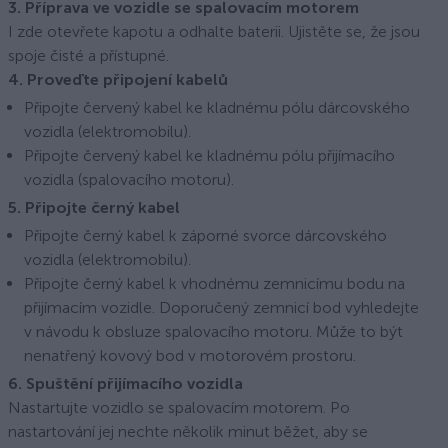
3. Příprava ve vozidle se spalovacím motorem
I zde otevřete kapotu a odhalte baterii. Ujistěte se, že jsou
spoje čisté a přístupné.
4. Proveďte připojení kabelů
Připojte červený kabel ke kladnému pólu dárcovského
vozidla (elektromobilu).
Připojte červený kabel ke kladnému pólu přijímacího
vozidla (spalovacího motoru).
5. Připojte černý kabel
Připojte černý kabel k záporné svorce dárcovského
vozidla (elektromobilu).
Připojte černý kabel k vhodnému zemnicímu bodu na
přijímacím vozidle. Doporučený zemnicí bod vyhledejte
v návodu k obsluze spalovacího motoru. Může to být
nenatřený kovový bod v motorovém prostoru.
6. Spuštění přijímacího vozidla
Nastartujte vozidlo se spalovacím motorem. Po
nastartování jej nechte několik minut běžet, aby se