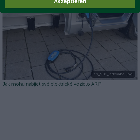
Akzeptieren
vozidel?
ari_901_ladekabel.jpg
Jak mohu nabíjet své elektrické vozidlo ARI?