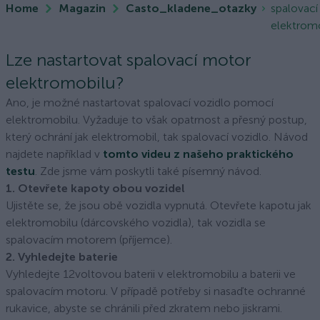
Home
Magazin
Casto_kladene_otazky
spalovac
elektrom
Lze nastartovat spalovací motor
elektromobilu?
Ano, je možné nastartovat spalovací vozidlo pomocí
elektromobilu. Vyžaduje to však opatrnost a přesný postup,
který ochrání jak elektromobil, tak spalovací vozidlo. Návod
najdete například v
tomto videu z našeho praktického
testu
. Zde jsme vám poskytli také písemný návod.
1. Otevřete kapoty obou vozidel
Ujistěte se, že jsou obě vozidla vypnutá. Otevřete kapotu jak
elektromobilu (dárcovského vozidla), tak vozidla se
spalovacím motorem (příjemce).
2. Vyhledejte baterie
Vyhledejte 12voltovou baterii v elektromobilu a baterii ve
spalovacím motoru. V případě potřeby si nasaďte ochranné
rukavice, abyste se chránili před zkratem nebo jiskrami.