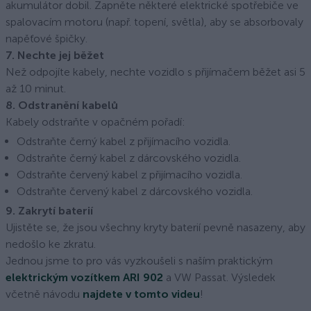
akumulátor dobil. Zapněte některé elektrické spotřebiče ve
spalovacím motoru (např. topení, světla), aby se absorbovaly
napěťové špičky.
7. Nechte jej běžet
Než odpojíte kabely, nechte vozidlo s přijímačem běžet asi 5
až 10 minut.
8. Odstranění kabelů
Kabely odstraňte v opačném pořadí:
Odstraňte černý kabel z přijímacího vozidla.
Odstraňte černý kabel z dárcovského vozidla.
Odstraňte červený kabel z přijímacího vozidla.
Odstraňte červený kabel z dárcovského vozidla.
9. Zakrytí baterií
Ujistěte se, že jsou všechny kryty baterií pevně nasazeny, aby
nedošlo ke zkratu.
Jednou jsme to pro vás vyzkoušeli s naším praktickým
elektrickým vozítkem ARI 902
a VW Passat. Výsledek
včetně návodu
najdete v tomto videu
!