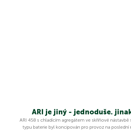
ARI je jiný - jednoduše. jina
ARI 458 s chladícím agregátem ve skříňové nástavbě s
typu baterie byl koncipován pro provoz na poslední m