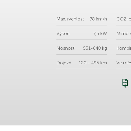
Max. rychlost
78 km/h
CO2-e
Výkon
7,5 kW
Mimo 
Nosnost
531-648 kg
Kombi
Dojezd
120 - 495 km
Ve mě