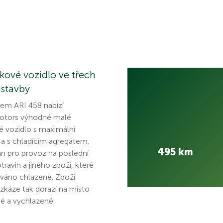
tkové vozidlo ve třech
ástavby
lem ARI 458 nabízí
otors výhodné malé
vé vozidlo s maximální
 a s chladícím agregátem.
495 km
n pro provoz na poslední
travin a jiného zboží, které
ováno chlazené. Zboží
 zkáze tak dorazí na místo
vé a vychlazené.