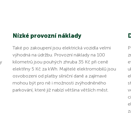
Nízké provozní náklady
Také po zakoupení jsou elektrická vozidla velmi
P
výhodná na údržbu. Provozní náklady na 100
z
y
kilometrů jsou pouhých zhruba 35 Kč při ceně
e
elektřiny 5 Kč za kWh. Majitelé elektromobilů jsou
u
osvobozeni od platby silniční daně a zajímavé
e
mohou být pro ně i možnosti zvýhodněného
s
parkování, které již nabízí většina větších měst.
v
c
e
z