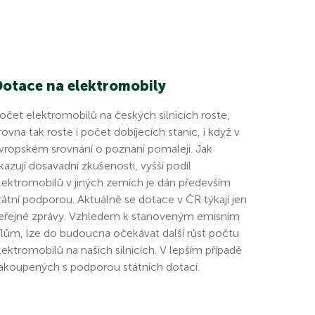
Dotace na elektromobily
očet elektromobilů na českých silnicích roste,
rovna tak roste i počet dobíjecích stanic, i když v
vropském srovnání o poznání pomaleji. Jak
kazují dosavadní zkušenosti, vyšší podíl
lektromobilů v jiných zemích je dán především
tátní podporou. Aktuálně se dotace v ČR týkají jen
eřejné zprávy. Vzhledem k stanoveným emisním
ílům, lze do budoucna očekávat další růst počtu
lektromobilů na našich silnicích. V lepším případě
akoupených s podporou státních dotací.