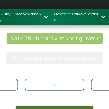
Skútry & pracovní tříkolk
Elektrické užitkové vozidl
y
o
ARI 458 chladící vůz konfigurátor
Jak velkou nástavbu potřebujete?
0