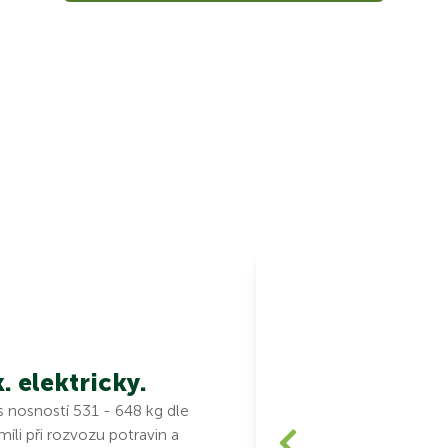
k. elektricky.
 nosností 531 - 648 kg dle
íli při rozvozu potravin a