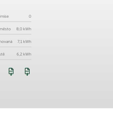
mise
0
město
8,0 kWh
novaná
7,1 kWh
stě
6,2 kWh