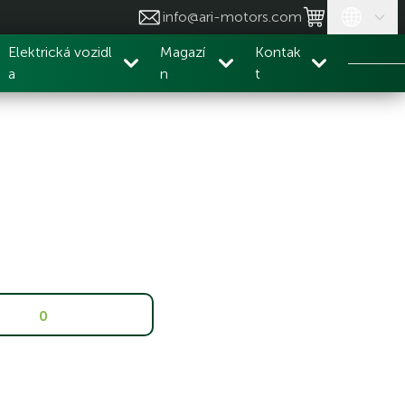
info@ari-motors.com
Elektrická vozidl
Magazí
Kontak
a
n
t
0