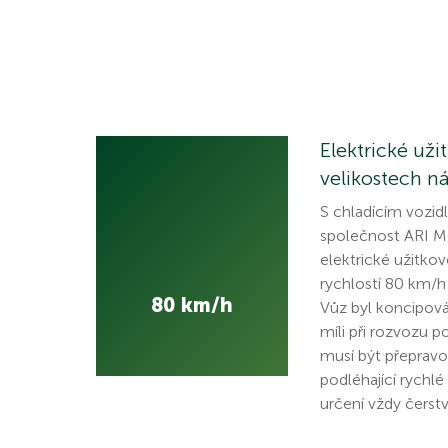
Elektrické uži
velikostech n
S chladícím vozid
společnost ARI M
elektrické užitko
rychlostí 80 km/h
80 km/h
Vůz byl koncipová
míli při rozvozu po
musí být přeprav
podléhající rychlé
určení vždy čerst