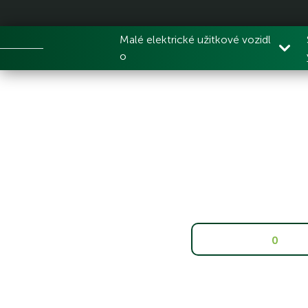
Malé elektrické užitkové vozidl
o
0