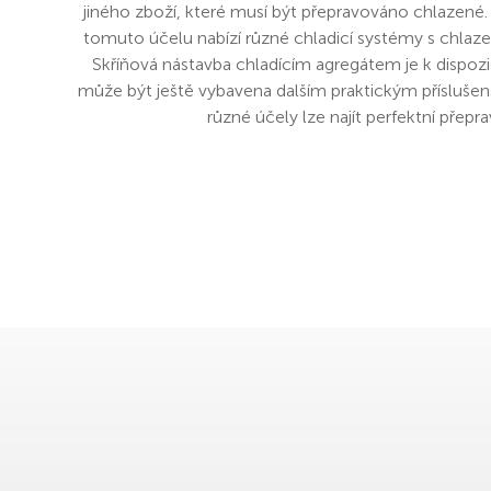
jiného zboží, které musí být přepravováno chlazené
tomuto účelu nabízí různé chladicí systémy s chlazen
Skříňová nástavba chladícím agregátem je k dispozi
může být ještě vybavena dalším praktickým přísluše
různé účely lze najít perfektní přepra