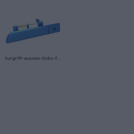
turgriff-aussen-links-fur-ari-458-ari-802-ari-452-ari-252