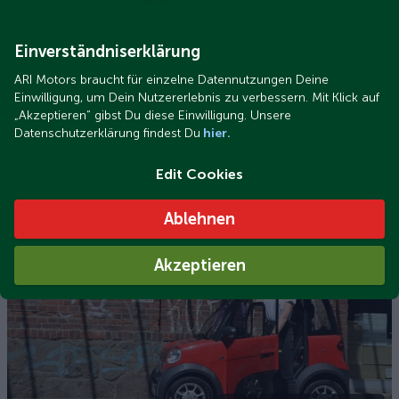
Einverständniserklärung
ARI Motors braucht für einzelne Datennutzungen Deine
Einwilligung, um Dein Nutzererlebnis zu verbessern. Mit Klick auf
„Akzeptieren“ gibst Du diese Einwilligung. Unsere
Datenschutzerklärung findest Du
hier.
ARI_252_Kundenreferenz.jpeg
Edit Cookies
ARI 252 de Erwin W. (68) en Potsdam
Ablehnen
Akzeptieren