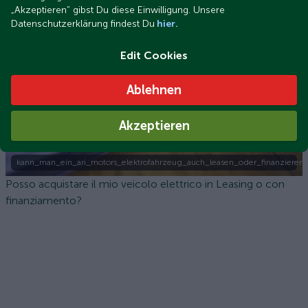
ARI Motors?
„Akzeptieren“ gibst Du diese Einwilligung. Unsere
Datenschutzerklärung findest Du
hier.
Edit Cookies
Ablehnen
Akzeptieren
kann_man_ein_ari_motors_elektrofahrzeug_auch_leasen_oder_finanzieren.
Posso acquistare il mio veicolo elettrico in Leasing o con
finanziamento?