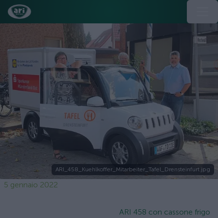
ARI_458_Kuehlkoffer_Mitarbeiter_Tafel_Drensteinfurt.jpg
5 gennaio 2022
ARI 458 con cassone frigo