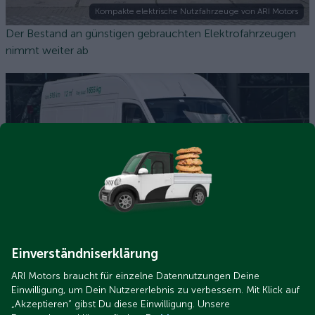
Kompakte elektrische Nutzfahrzeuge von ARI Motors
Der Bestand an günstigen gebrauchten Elektrofahrzeugen
nimmt weiter ab
ARI 1710 Kastenwagen (10).jpg
Warum sind die Leasingpreise bei ARI Motors höher? Wir
klären auf
Einverständniserklärung
ARI Motors braucht für einzelne Datennutzungen Deine
Einwilligung, um Dein Nutzererlebnis zu verbessern. Mit Klick auf
„Akzeptieren“ gibst Du diese Einwilligung. Unsere