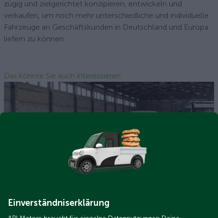
zügig und zielgerichtet konzipieren, entwickeln und
verkaufen, um noch mehr unterschiedliche und individuelle
Fahrzeuge an Geschäftskunden in Deutschland und Europa
liefern zu können.
Das könnte Sie auch interessieren
ari-gruppenbild-halle-schmal.jpg.jpeg
Investor Relations
Einverständniserklärung