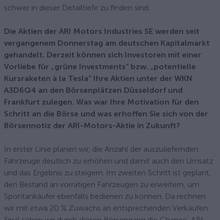
schwer in dieser Detailtiefe zu finden sind.
Die Aktien der ARI Motors Industries SE werden seit
vergangenem Donnerstag am deutschen Kapitalmarkt
gehandelt. Derzeit können sich Investoren mit einer
Vorliebe für „grüne Investments“ bzw. „potentielle
Kursraketen à la Tesla“ Ihre Aktien unter der WKN
A3D6Q4 an den Börsenplätzen Düsseldorf und
Frankfurt zulegen. Was war Ihre Motivation für den
Schritt an die Börse und was erhoffen Sie sich von der
Börsennotiz der ARI-Motors-Aktie in Zukunft?
In erster Linie planen wir, die Anzahl der auszuliefernden
Fahrzeuge deutlich zu erhöhen und damit auch den Umsatz
und das Ergebnis zu steigern. Im zweiten Schritt ist geplant,
den Bestand an vorrätigen Fahrzeugen zu erweitern, um
Spontankäufer ebenfalls bedienen zu können. Da rechnen
wir mit etwa 20 % Zuwachs an entsprechenden Verkäufen.
Final sehen wir durch diesen Börsengang die Chance, ARI