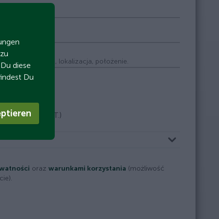
Telefon
zungen
 zu
Miejsce, lokalizacja, położenie.
t Du diese
findest Du
ptieren
plus podatek VAT.)
ywatności
oraz
warunkami korzystania
(możliwość
ie).