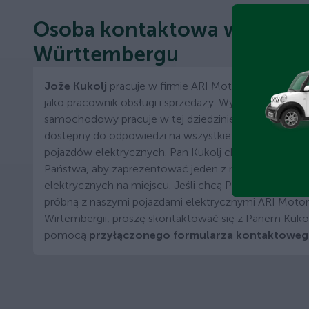
Osoba kontaktowa w Baden
Württembergu
Jože Kukolj
pracuje w firmie ARI Motors w Badenii-W
jako pracownik obsługi i sprzedaży. Wykwalifikowany
samochodowy pracuje w tej dziedzinie od ponad 15 lat
dostępny do odpowiedzi na wszystkie pytania dotycz
pojazdów elektrycznych. Pan Kukolj chętnie przyjedzi
Państwa, aby zaprezentować jeden z naszych pojaz
elektrycznych na miejscu. Jeśli chcą Państwo przepr
próbną z naszymi pojazdami elektrycznymi ARI Motor
Wirtembergii, proszę skontaktować się z Panem Kuko
pomocą
przyłączonego formularza kontaktowe