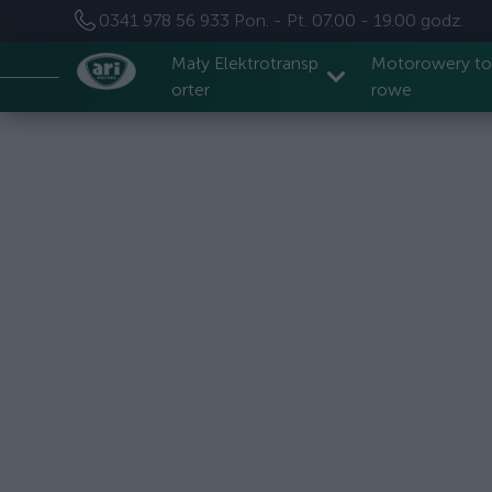
0341 978 56 933
Pon. - Pt. 07.00 - 19.00 godz.
Mały Elektrotransp
Motorowery t
orter
rowe