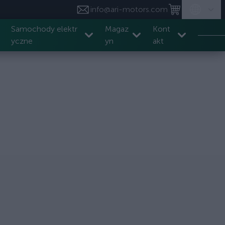
info@ari-motors.com
Samochody elektr
Magaz
Kont
yczne
yn
akt