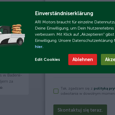
Firma
-
Einverständniserklärung
E-mail
ARI Motors braucht für einzelne Datennut
Deine Einwilligung, um Dein Nutzererlebnis
irtembergii
Kod pocztowy
verbessern. Mit Klick auf „Akzeptieren“ gibs
 mechanik
Einwilligung. Unsere Datenschutzerklärung 
 i jest
hier.
1 godzina (bezpłatnie)
ące naszych
e do
Ablehnen
Akze
Edit Cookies
5 Dni undefined (1504,19 zł 
dów
owadzić jazdę
s w Badenii-
ljem za
go
.
Tak, zgadzam się z
polityką pr
odwołania w dowolnym momenc
Skontaktuj się teraz.