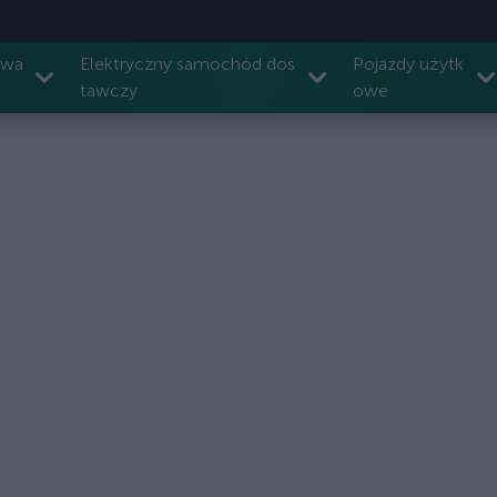
owa
Elektryczny samochód dos
Pojazdy użytk
tawczy
owe