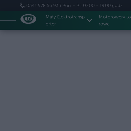
0341 978 56 933
Pon. - Pt. 07.00 - 19.00 godz.
Mały Elektrotransp
Motorowery t
orter
rowe