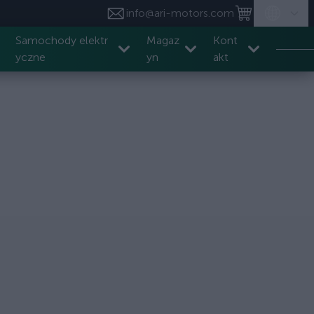
info@ari-motors.com
Samochody elektr
Magaz
Kont
yczne
yn
akt