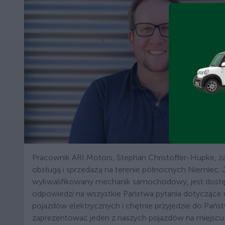
Pracownik ARI Motors, Stephan Christoffer-Hupke, za
obsługą i sprzedażą na terenie północnych Niemiec. 
wykwalifikowany mechanik samochodowy, jest dost
odpowiedzi na wszystkie Państwa pytania dotyczące
pojazdów elektrycznych i chętnie przyjedzie do Pańs
zaprezentować jeden z naszych pojazdów na miejscu. 