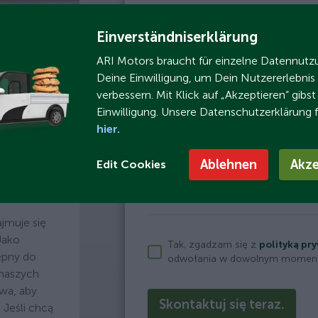
Firma
Einverständniserklärung
E-mail
ARI Motors braucht für einzelne Datennut
Deine Einwilligung, um Dein Nutzererlebnis
Kod pocztowy
verbessern. Mit Klick auf „Akzeptieren“ gibs
Einwilligung. Unsere Datenschutzerklärung 
hier.
1 godzina (bezpłatnie)
Ablehnen
Akze
Edit Cookies
5 Dni undefined (1504,19 zł 
jmuje się
Jako
Tak, zgadzam się z
polityką pr
ępny do
odwołania w dowolnym momenc
 naszych
twa, aby
Skontaktuj się teraz.
Jeśli chcą