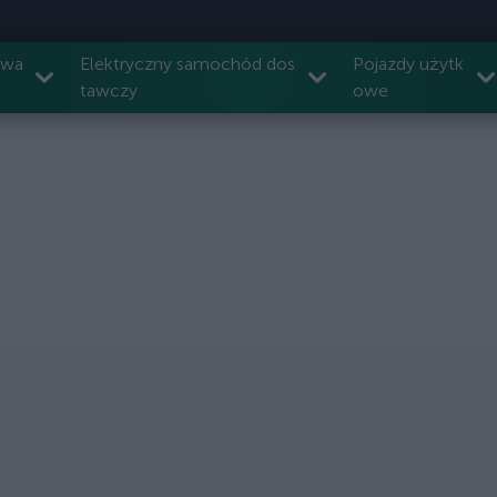
owa
Elektryczny samochód dos
Pojazdy użytk
tawczy
owe