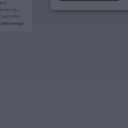
ami
Hamburgu,
hristoffer-
ntaktowego
.