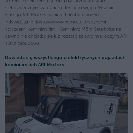
kotłem. Dzięki temu chronią nas przed pożarami i
niebezpiecznym zatruciem tlenkiem węgla. Właśnie
dlatego ARI Motors wspiera Państwa tanimi i
indywidualnie dostosowywanymi elektrycznymi
pojazdami kominiarskimi! Kominiarz Mörs-Sauskojus na
pewno nie chciałby się już rozstać ze swoim uroczym ARI
458 z zabudową.
Dowiedz się wszystkiego o elektrycznych pojazdach
kominiarskich ARI Motors!