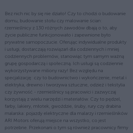
Bez nich nic by się nie działo! Czy to chodzi o budowanie
domu, budowanie stołu czy malowanie ścian:
rzemieślnicy z 130 różnych zawodów dbają o to, aby
życie publiczne funkcjonowało i zapewnione było
prywatne samopoczucie. Oferując indywidualne produkty
i usługi, dostarczają rozwiązań dla codziennych i mniej
codziennych problemów, stanowiąc tym samym ważną
grupę gospodarczą i społeczną. Ich usługi są codziennie
wykorzystywane miliony razy! Bez względu na
specjalizację: czy to budownictwo i wykończenie, metal i
elektryka, drewno i tworzywa sztuczne, odzież i tekstylia
czy żywność - rzemieślnicy są pracowici i zazwyczaj
korzystają z wielu narzędzi i materiałów. Czy to pędzel,
farby, lakiery, młotek, gwoździe, śruby, rury czy drabina
malarska: pojazdy elektryczne dla malarzy i rzemieślników
ARI Motors oferują miejsce na wszystko, co jest
potrzebne. Przekonani o tym są również pracownicy firmy