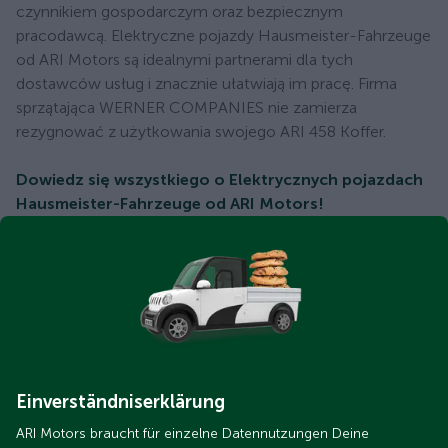
czynnikiem gospodarczym oraz bezpiecznym
pracodawcą. Elektryczne pojazdy Hausmeister-Fahrzeuge
od ARI Motors są idealnymi partnerami dla tych
dostawców usług i znacznie ułatwiają im pracę. Firma
sprzątająca WERNER COMPANIES nie zamierza
rezygnować z użytkowania swojego ARI 458 Koffer.
Dowiedz się wszystkiego o Elektrycznych pojazdach
Hausmeister-Fahrzeuge od ARI Motors!
Einverständniserklärung
ARI Motors braucht für einzelne Datennutzungen Deine