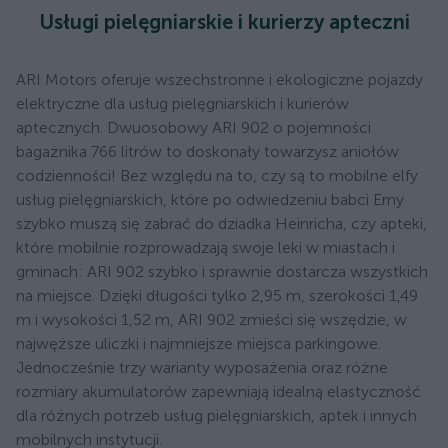
Usługi pielęgniarskie i kurierzy apteczni
ARI Motors oferuje wszechstronne i ekologiczne pojazdy
elektryczne dla usług pielęgniarskich i kurierów
aptecznych. Dwuosobowy ARI 902 o pojemności
bagażnika 766 litrów to doskonały towarzysz aniołów
codzienności! Bez względu na to, czy są to mobilne elfy
usług pielęgniarskich, które po odwiedzeniu babci Erny
szybko muszą się zabrać do dziadka Heinricha, czy apteki,
które mobilnie rozprowadzają swoje leki w miastach i
gminach: ARI 902 szybko i sprawnie dostarcza wszystkich
na miejsce. Dzięki długości tylko 2,95 m, szerokości 1,49
m i wysokości 1,52 m, ARI 902 zmieści się wszędzie, w
najwęższe uliczki i najmniejsze miejsca parkingowe.
Jednocześnie trzy warianty wyposażenia oraz różne
rozmiary akumulatorów zapewniają idealną elastyczność
dla różnych potrzeb usług pielęgniarskich, aptek i innych
mobilnych instytucji.