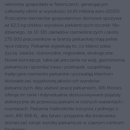
sektorów gospodarki w Niemczech, generującym
całkowity obrót w wysokości 14,45 miliona euro (2020).
Przeciętne niemieckie gospodarstwo domowe spożywa
aż 62,5 kg chleba i wyrobów piekarniczych rocznie! Nic
dziwnego, że 10 181 zakładów rzemieślniczych i około
275 000 pracowników w branży piekarskiej mają pełne
ręce roboty. Piekarnie wypiekają to, co klienci sobie
życzą: świeże, różnorodne, regionalne, ekologiczne.
Nowe koncepcje, takie jak pieczenie na wizji, gastronomia
piekarnicza i sprzedaż kawy i przekąsek, uzupełniają
tradycyjne rzemiosło piekarskie i pozwalają klientom
doświadczać wyjątkowej jakości ich wyrobów
piekarniczych. Aby ułatwić pracę piekarniom, ARI Motors
oferuje im tanie i indywidualnie dostosowywane pojazdy
elektryczne do przewozu piekarni w różnych wariantach i
rozmiarach. Piekarnia Hafendörfer korzysta z jednego z
nich, ARI 458 XL, aby łatwo i przyjazne dla środowiska
dostarczać swoje wyroby piekarnicze w ciasnym centrum
Stuttgartu.