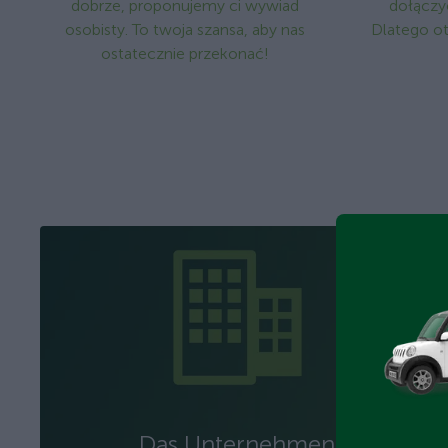
dobrze, proponujemy ci wywiad
dołączy
osobisty. To twoja szansa, aby nas
Dlatego ot
ostatecznie przekonać!
Das Unternehmen