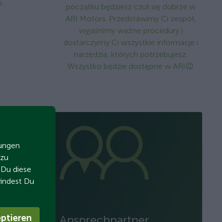
s.
początku będziesz czuł się dobrze w
ARI Motors. Przedstawimy Ci zespół,
wyjaśnimy ważne procedury i
dostarczymy Ci wszystkie informacje i
narzędzia, których potrzebujesz.
Wszystko będzie dostępne w ARI😉
zungen
 zu
t Du diese
findest Du
Ansprechpartner
ptieren