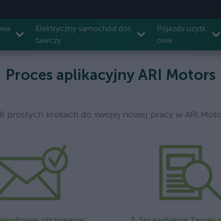
owa
Elektryczny samochód dos
Pojazdy użytk
tawczy
owe
Proces aplikacyjny ARI Motors
8 prostych krokach do swojej nowej pracy w ARI Moto
wierdzenie otrzymania:
3. Sprawdzenie Twojej ap