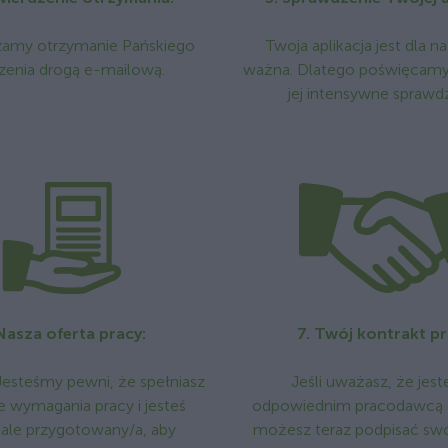
zamy otrzymanie Pańskiego
Twoja aplikacja jest dla n
zenia drogą e-mailową.
ważna. Dlatego poświęcamy k
jej intensywne sprawd
 Nasza oferta pracy:
7. Twój kontrakt pr
Jesteśmy pewni, że spełniasz
Jeśli uważasz, że jes
e wymagania pracy i jesteś
odpowiednim pracodawcą d
ale przygotowany/a, aby
możesz teraz podpisać swó