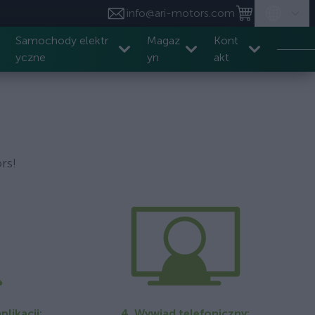
info@ari-motors.com
Samochody elektr
Magaz
Kont
yczne
yn
akt
rs!
likacji:
4. Wywiad telefoniczny: