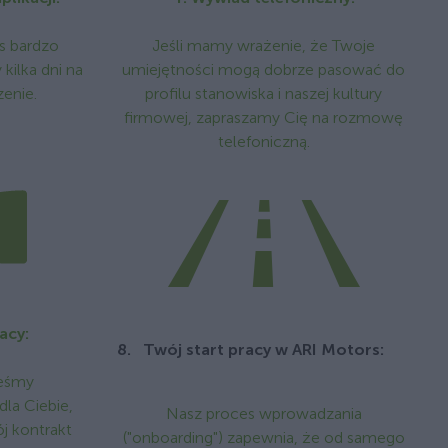
as bardzo
Jeśli mamy wrażenie, że Twoje
ilka dni na
umiejętności mogą dobrze pasować do
zenie.
profilu stanowiska i naszej kultury
firmowej, zapraszamy Cię na rozmowę
telefoniczną.
acy:
Twój start pracy w ARI Motors:
teśmy
la Ciebie,
Nasz proces wprowadzania
j kontrakt
("onboarding") zapewnia, że od samego