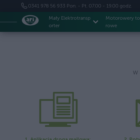
0341 978 56 933
Pon. - Pt. 07.00 - 19.00 godz.
Mały Elektrotransp
Motorowery t
orter
rowe
W 
1. Aplikacja drogą mailową:
2. Pot