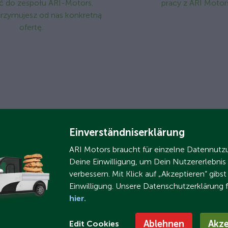
ć do zespołu ARI-Motors.
pracy z ARI Motor
rzymujesz od nas konkretną
ofertę.
Einverständniserklärung
ARI Motors braucht für einzelne Datennut
Deine Einwilligung, um Dein Nutzererlebnis
verbessern. Mit Klick auf „Akzeptieren“ gibs
Einwilligung. Unsere Datenschutzerklärung 
hier.
Jobangebote
Ablehnen
Akze
Edit Cookies