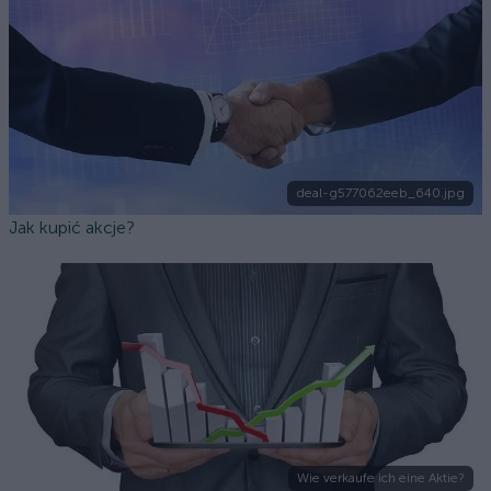
deal-g577062eeb_640.jpg
Jak kupić akcje?
Wie verkaufe ich eine Aktie?