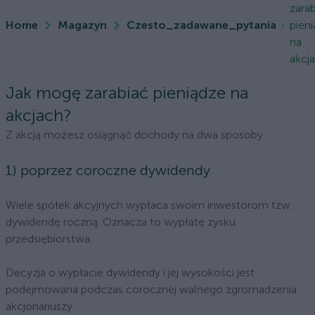
zara
Home
Magazyn
Czesto_zadawane_pytania
pien
na
akcj
Jak mogę zarabiać pieniądze na
akcjach?
Z akcją możesz osiągnąć dochody na dwa sposoby:
1) poprzez coroczne dywidendy
Wiele spółek akcyjnych wypłaca swoim inwestorom tzw.
dywidendę roczną. Oznacza to wypłatę zysku
przedsiębiorstwa.
Decyzja o wypłacie dywidendy i jej wysokości jest
podejmowana podczas corocznej walnego zgromadzenia
akcjonariuszy.