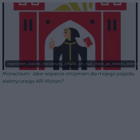
muenchen_welche_foerderung_erhalte_ich_fuer_mein_ari_motors_elektro
Monachium: Jakie wsparcie otrzymam dla mojego pojazdu
elektrycznego ARI Motors?