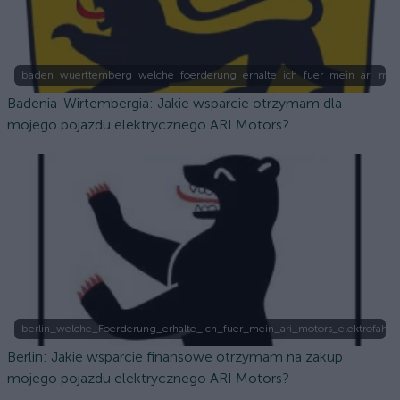
baden_wuerttemberg_welche_foerderung_erhalte_ich_fuer_mein_ari_moto
Badenia-Wirtembergia: Jakie wsparcie otrzymam dla
mojego pojazdu elektrycznego ARI Motors?
berlin_welche_Foerderung_erhalte_ich_fuer_mein_ari_motors_elektrofahrz
Berlin: Jakie wsparcie finansowe otrzymam na zakup
mojego pojazdu elektrycznego ARI Motors?