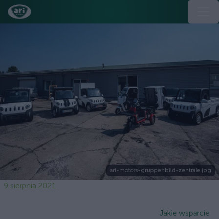
ari-motors-gruppenbild-zentrale.jpg
9 sierpnia 2021
Jakie wsparcie