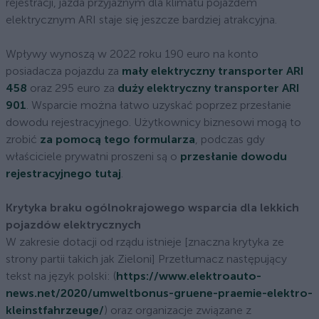
rejestracji, jazda przyjaznym dla klimatu pojazdem
elektrycznym ARI staje się jeszcze bardziej atrakcyjna.
Wpływy wynoszą w 2022 roku 190 euro na konto
posiadacza pojazdu za
mały elektryczny transporter ARI
458
oraz 295 euro za
duży elektryczny transporter ARI
901
. Wsparcie można łatwo uzyskać poprzez przesłanie
dowodu rejestracyjnego. Użytkownicy biznesowi mogą to
zrobić
za pomocą tego formularza
, podczas gdy
właściciele prywatni proszeni są o
przesłanie dowodu
rejestracyjnego tutaj
.
Krytyka braku ogólnokrajowego wsparcia dla lekkich
pojazdów elektrycznych
W zakresie dotacji od rządu istnieje [znaczna krytyka ze
strony partii takich jak Zieloni] Przetłumacz następujący
tekst na język polski: (
https://www.elektroauto-
news.net/2020/umweltbonus-gruene-praemie-elektro-
kleinstfahrzeuge/
) oraz organizacje związane z