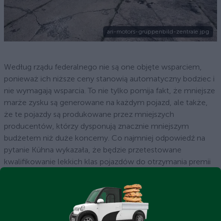
ari-motors-gruppenbild-zentrale.jpg
Według rządu federalnego nie są one objęte wsparciem,
ponieważ ich niższe ceny stanowią automatyczny bodziec i
nie wymagają wsparcia. To nie tylko pomija fakt, że mniejsze
marże zysku są generowane na każdym pojazd, ale także,
że te pojazdy są produkowane przez mniejszych
producentów, którzy dysponują znacznie mniejszym
budżetem niż duże koncerny. Co najmniej odpowiedź na
pytanie Kühna wykazała, że będzie przetestowane
kwalifikowanie lekkich klas pojazdów do otrzymania premii
za ochronę środowiska.
Inne organizacje wspierające lekkie pojazdy
Związek Federalny ds. Elektromobilności (BEM) w swojej
grupie roboczej "LEV & Mikromobilität" domaga się