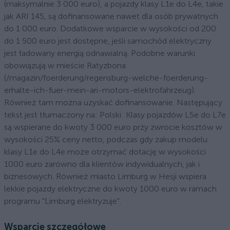
(maksymalnie 3 000 euro), a pojazdy klasy L1e do L4e, takie
jak ARI 145, są dofinansowane nawet dla osób prywatnych
do 1 000 euro. Dodatkowe wsparcie w wysokości od 200
do 1 500 euro jest dostępne, jeśli samochód elektryczny
jest ładowany energią odnawialną. Podobne warunki
obowiązują w mieście Ratyzbona
(/magazin/foerderung/regensburg-welche-foerderung-
erhalte-ich-fuer-mein-ari-motors-elektrofahrzeug).
Również tam można uzyskać dofinansowanie. Następujący
tekst jest tłumaczony na: Polski: Klasy pojazdów L5e do L7e
są wspierane do kwoty 3 000 euro przy zwrocie kosztów w
wysokości 25% ceny netto, podczas gdy zakup modelu
klasy L1e do L4e może otrzymać dotację w wysokości
1000 euro zarówno dla klientów indywidualnych, jak i
biznesowych. Również miasto Limburg w Hesji wspiera
lekkie pojazdy elektryczne do kwoty 1000 euro w ramach
programu "Limburg elektryzuje".
Wsparcie szczegółowe