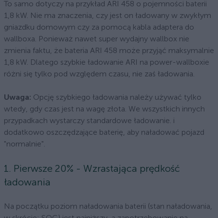
To samo dotyczy na przykład ARI 458 o pojemności baterii
1,8 kW. Nie ma znaczenia, czy jest on ładowany w zwykłym
gniazdku domowym czy za pomocą kabla adaptera do
wallboxa. Ponieważ nawet super wydajny wallbox nie
zmienia faktu, że bateria ARI 458 może przyjąć maksymalnie
1,8 kW. Dlatego szybkie ładowanie ARI na power-wallboxie
różni się tylko pod względem czasu, nie zaś ładowania.
Uwaga:
Opcję szybkiego ładowania należy używać tylko
wtedy, gdy czas jest na wagę złota. We wszystkich innych
przypadkach wystarczy standardowe ładowanie. i
dodatkowo oszczędzające baterię, aby naładować pojazd
"normalnie".
1. Pierwsze 20% - Wzrastająca prędkość
ładowania
Na początku poziom naładowania baterii (stan naładowania,
w skrócie: SOC) jest najniższy, a zapotrzebowanie na