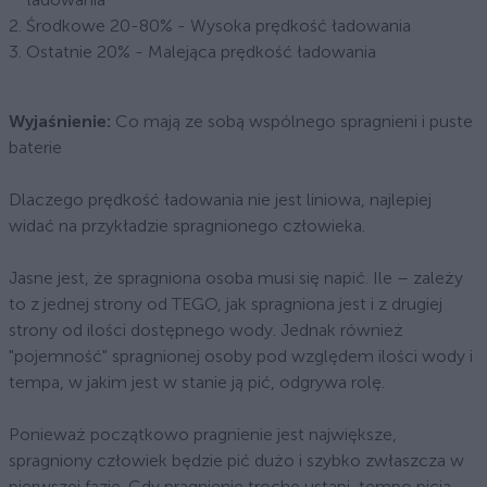
Środkowe 20-80% - Wysoka prędkość ładowania
Ostatnie 20% - Malejąca prędkość ładowania
Wyjaśnienie:
Co mają ze sobą wspólnego spragnieni i puste
baterie
Dlaczego prędkość ładowania nie jest liniowa, najlepiej
widać na przykładzie spragnionego człowieka.
Jasne jest, że spragniona osoba musi się napić. Ile – zależy
to z jednej strony od TEGO, jak spragniona jest i z drugiej
strony od ilości dostępnego wody. Jednak również
"pojemność" spragnionej osoby pod względem ilości wody i
tempa, w jakim jest w stanie ją pić, odgrywa rolę.
Ponieważ początkowo pragnienie jest największe,
spragniony człowiek będzie pić dużo i szybko zwłaszcza w
pierwszej fazie. Gdy pragnienie trochę ustąpi, tempo picia