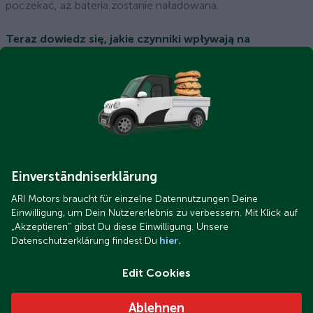
poczekać, aż bateria zostanie naładowana.
Teraz dowiedz się, jakie czynniki wpływają na
efektywność ładowania!
To również może Cię zainteresować.
Einverständniserklärung
ARI Motors braucht für einzelne Datennutzungen Deine
Einwilligung, um Dein Nutzererlebnis zu verbessern. Mit Klick auf
„Akzeptieren“ gibst Du diese Einwilligung. Unsere
Datenschutzerklärung findest Du
hier.
Edit Cookies
Czy mogę uruchomić silnik spalinowy za pomocą
samochodu elektrycznego?
Ablehnen