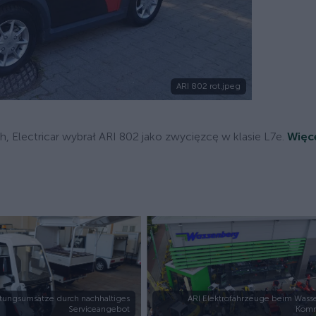
ARI 802 rot.jpeg
lectricar wybrał ARI 802 jako zwycięzcę w klasie L7e.
Więc
rtungsumsätze durch nachhaltiges
ARI Elektrofahrzeuge beim Wass
Serviceangebot
Komm