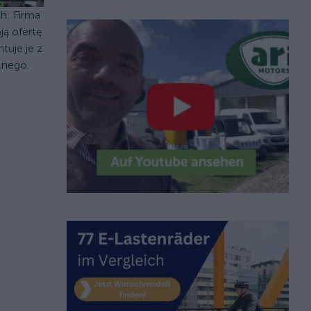
h: Firma
ą ofertę
tuje je z
lnego.