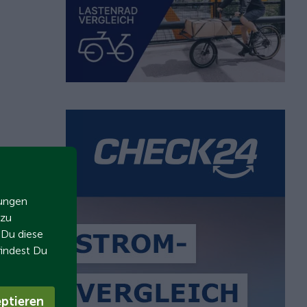
zungen
 zu
t Du diese
findest Du
ptieren