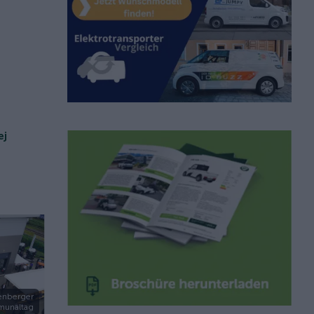
ej
enberger
unaltag