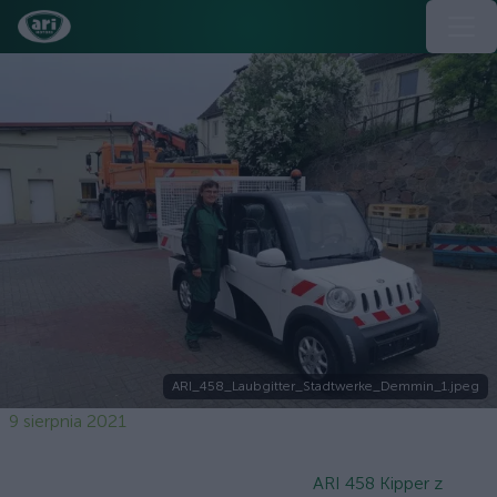
ARI_458_Laubgitter_Stadtwerke_Demmin_1.jpeg
9 sierpnia 2021
ARI 458 Kipper z