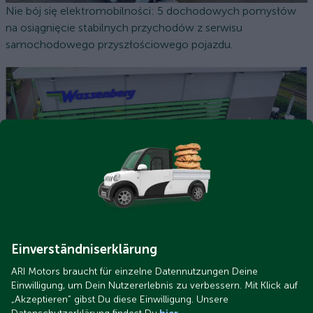
Nie bój się elektromobilności: 5 dochodowych pomysłów
na osiągnięcie stabilnych przychodów z serwisu
samochodowego przyszłościowego pojazdu.
ARI Elektrofahrzeuge beim Wassenberger Kommunaltag
ARI Motors Dealer w Grevenbroich: Firma Wassenberg
GmbH poszerza swoją ofertę o pojazdy elektryczne ARI i
Einverständniserklärung
prezentuje je z sukcesem podczas Dnia Komunalnego.
ARI Motors braucht für einzelne Datennutzungen Deine
Einwilligung, um Dein Nutzererlebnis zu verbessern. Mit Klick auf
„Akzeptieren“ gibst Du diese Einwilligung. Unsere