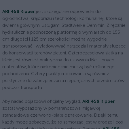
ARI 458 Kipper
jest szczególnie odpowiedni do
ogrodnictwa, krajobrazu i technologii komunalnej, które są
dwiema głównymi usługami Stadtwerke Demmin. Z ręcznie
hydraulicznie podnoszoną platformą o wymiarach do 155
cm długości i 125 cm szerokości można wygodnie
transportować i wyładowywać narzędzia i materiały służące
do konserwacji terenów zieleni. Czteroczęściowa siatka na
liście jest również praktyczna do usuwania liści i innych
materiałów, które niekoniecznie muszą być roślinnego
pochodzenia. Cztery punkty mocowania są również
praktyczne do zabezpieczania nieporęcznych przedmiotów
podczas transportu.
Aby nadać pojazdowi oficjalny wygląd,
ARI 458 Kipper
został wyposażony w pomarańczową migawkę i
standardowe czerwono-białe oznakowanie. Dzięki temu
każdy może zobaczyć, że to samorząd jest w drodze i coś
robi dla wyglądu i infrastruktury miasta. Ponadto,
ARI 458