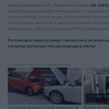
Według menedżera floty, Wernera Moschnera,
ARI 458 K
transportu oraz swobodnie manewrować na częściowo wąs
wykonywał duży wózek ręczny, który nie mógł sobie por
ma oczywiście wiele innych zalet w porównaniu do wózka 
Jednocześnie, elektryczny transporter ARI nie emituje h
Potrzebujesz elektrycznego transportera na teren s
otrzymać darmową i niezobowiązującą ofertę!
To również może Cię zainteresować.
Stabile Wa
Czy mogę uruchomić silnik spalinowy za
Nie bój się el