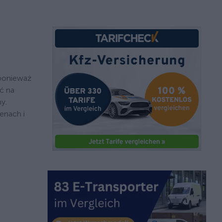
 ponieważ
ić na
y.
enach i