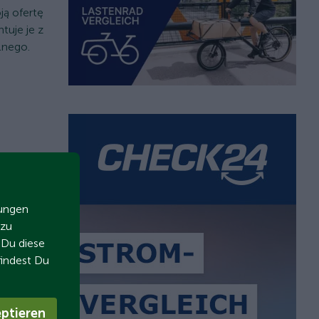
ą ofertę
tuje je z
lnego.
zungen
 zu
t Du diese
findest Du
ptieren