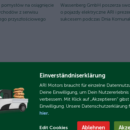
pomysłów na osiągnięcie
Wassenberg GmbH poszerza swoj
zychodów z serwisu
o pojazdy elektryczne ARI i prezen
go przyszłościowego
sukcesem podczas Dnia Komuna
Einverständniserklärung
ARI Motors braucht für einzelne Datennut
Deine Einwilligung, um Dein Nutzererlebnis
verbessern. Mit Klick auf „Akzeptieren“ gibs
Einwilligung. Unsere Datenschutzerklärung 
hier.
Ablehnen
Akze
Edit Cookies