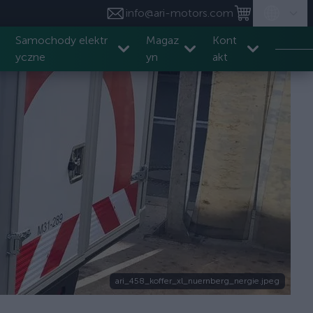
info@ari-motors.com
Samochody elektr
Magaz
Kont
yczne
yn
akt
ari_458_koffer_xl_nuernberg_nergie.jpeg