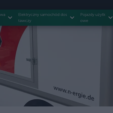
owa
Elektryczny samochód dos
Pojazdy użytk
tawczy
owe