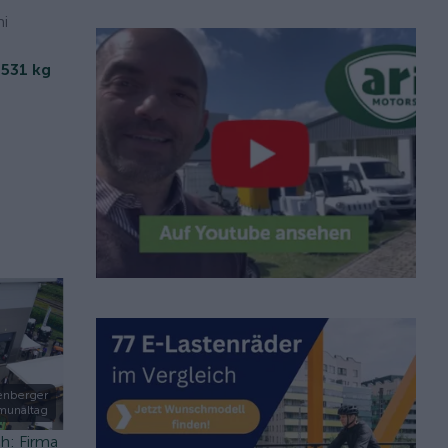
mi
 531 kg
enberger
unaltag
h: Firma