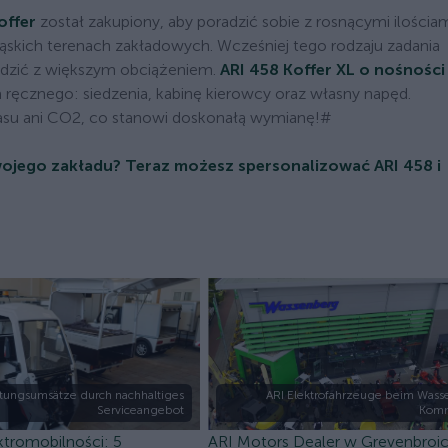
offer
został zakupiony, aby poradzić sobie z rosnącymi ilościa
kich terenach zakładowych. Wcześniej tego rodzaju zadania
adzić z większym obciążeniem.
ARI 458 Koffer XL o nośności
ręcznego: siedzenia, kabinę kierowcy oraz własny napęd.
ałasu ani CO2, co stanowi doskonałą wymianę!#
wojego zakładu? Teraz możesz spersonalizować ARI 458 i
rtungsumsätze durch nachhaltiges
ARI Elektrofahrzeuge beim Wass
Serviceangebot
Komm
ektromobilności: 5
ARI Motors Dealer w Grevenbroic