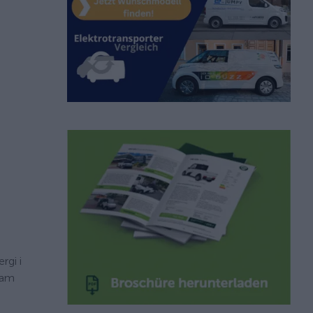
rgi i
tam