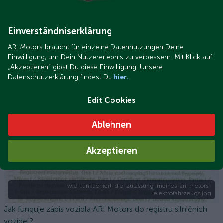
Einverständniserklärung
ARI Motors braucht für einzelne Datennutzungen Deine
wie-versichere-ich-mein-ari-motors-elektrofahrzeug.png
Einwilligung, um Dein Nutzererlebnis zu verbessern. Mit Klick auf
Jak pojistím své elektrické vozidlo ARI Motors?
„Akzeptieren“ gibst Du diese Einwilligung. Unsere
Datenschutzerklärung findest Du
hier.
Edit Cookies
Ablehnen
Akzeptieren
wie-funktioniert-die-zulassung-meines-ari-motors-
elektrofahrzeugs.jpg
Jak funguje zápis vozidla ARI Motors do registru silničních
vozidel?