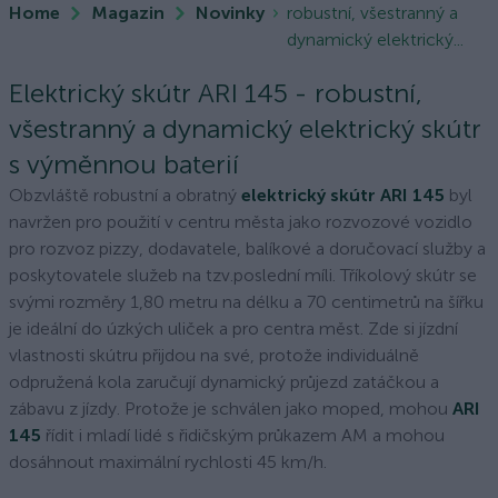
Home
Magazin
Novinky
robustní, všestranný a
dynamický elektrický...
Elektrický skútr ARI 145 - robustní,
všestranný a dynamický elektrický skútr
s výměnnou baterií
Obzvláště robustní a obratný
elektrický skútr ARI 145
byl
navržen pro použití v centru města jako rozvozové vozidlo
pro rozvoz pizzy, dodavatele, balíkové a doručovací služby a
poskytovatele služeb na tzv.poslední míli. Tříkolový skútr se
svými rozměry 1,80 metru na délku a 70 centimetrů na šířku
je ideální do úzkých uliček a pro centra měst. Zde si jízdní
vlastnosti skútru přijdou na své, protože individuálně
odpružená kola zaručují dynamický průjezd zatáčkou a
zábavu z jízdy. Protože je schválen jako moped, mohou
ARI
145
řídit i mladí lidé s řidičským průkazem AM a mohou
dosáhnout maximální rychlosti 45 km/h.