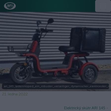
ari_145_lastenmoped_ein_robuster_vielseitiger_dynamischer_elektroroller_m
21. ledna 2022
Elektrický skútr ARI 145 -