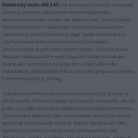
Elektrický skútr ARI 145
má dva robustní nosiče zavazadel.
Jeden je umístěn nad předním kolem vybaveným
kotoučovou brzdou, jeden nad zadními koly, z nichž každé
má elektromotor v náboji kola. Na nosiče zavazadel lze
nainstalovat různé konstrukce, např. trvale instalované a
uzamykatelné skříňové nástavby pro řemeslníky,
poskytovatele služeb nebo kurýrní služby. Volitelně jsou k
dispozici také proutěné nebo plastové košíky na nákupy,
stejně jako termoboxy na pizzu pro rozvoz jídla nebo
individuálně přizpůsobitelné boxy pro vaše přepravní potřeby.
Celková nosnost je 105 kg.
S dodávanou lithium-iontovou baterií je možný dojezd ca.
55 kilometrů. Baterii lze nabíjet při instalaci ve vozidle, ale lze
ji také z vozidla vyjmout a například doma nabíjet elektřinou.
Volitelně je k dispozici také druhá baterie, kterou lze použít
společně s první baterií, čímž se dojezd zdvojnásobí. Díky
systému výměnných baterií může jedna baterie vždy
zásobovat vozidlo elektřinou pro rozvoz potravin, zatímco