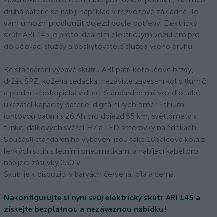
druhá baterie se nabíjí například v rozvozové základně. To
vám umožní prodloužit dojezd podle potřeby. Elektrický
skútr ARI 145 je proto ideálním elektrickým vozidlem pro
doručovací služby a poskytovatele služeb všeho druhu.
Ke standardní výbavě skútru ARI patří kotoučové brzdy,
držák SPZ, kožená sedačka, nezávislé zavěšení kol s tlumiči
a přední teleskopická vidlice. Standardně má vozidlo také
ukazatel kapacity baterie, digitální rychloměr, lithium-
iontovou baterii s 26 Ah pro dojezd 55 km, světlomety s
funkcí dálkových světel H7 a LED směrovky na řídítkách.
Součástí standardního vybavení jsou také 10palcová kola z
lehkých slitin s letními pneumatikami a nabíjecí kabel pro
nabíjecí zásuvky 230 V.
Skútr je k dispozici v barvách červená, bílá a černá.
Nakonfigurujte si nyní svůj elektrický skútr ARI 145 a
získejte bezplatnou a nezávaznou nabídku!