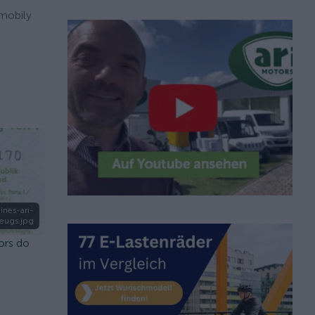
omobily
ines-ari-
zeugs.jpg
ors do