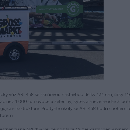
ický vůz ARI 458 se skříňovou nástavbou délky 131 cm, šířky 1
íc než 1.000 tun ovoce a zeleniny, kytek a mezinárodních potr
ungující infrastruktuře. Pro tyhle úkoly se ARI 458 hodí mnohem 
otorem.
stnanců na ARI 458 velice pozitivní. Vůz je každý den v plném