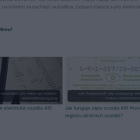
a kterém sa nachází i autodílna, čerpací stanice a pro elektr
vbou!
-versichere-ich-mein-ari-motors-
wie-funktioniert-die-zulassung-me
elektrofahrzeug.png
motors-elektrofahr
vé elektrické vozidlo ARI
Jak funguje zápis vozidla ARI Mot
registru silničních vozidel?