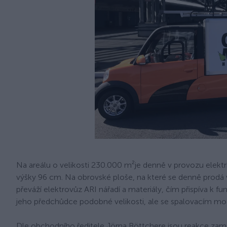
Na areálu o velikosti 230.000 m²je denně v provozu elektr
výšky 96 cm. Na obrovské ploše, na které se denně prodá v
převáží elektrovůz ARI nářadí a materiály, čím přispíva k f
jeho předchůdce podobné velikosti, ale se spalovacím m
Dle obchodního ředitele Jörna Böttchere jsou reakce zamě