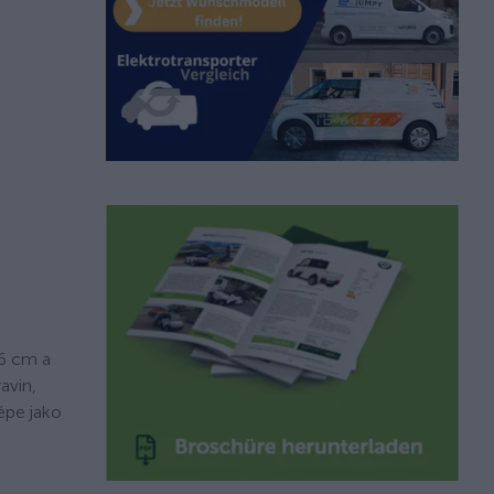
16 cm a
avin,
lépe jako