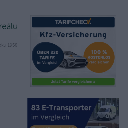
reálu
roku 1958
a