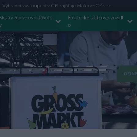
- Výhradní zastoupení v ČR zajišťuje MalcomCZ s.r.o
Skútry & pracovní tříkolk
Elektrické užitkové vozidl
y
o