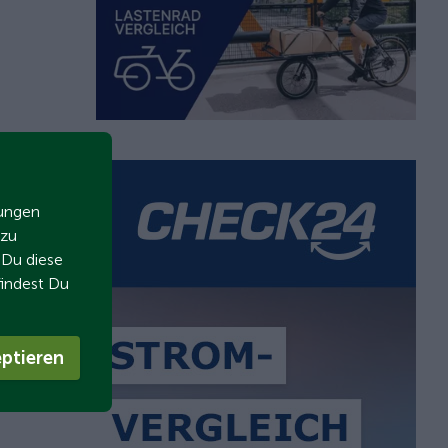
zungen
 zu
t Du diese
findest Du
ptieren