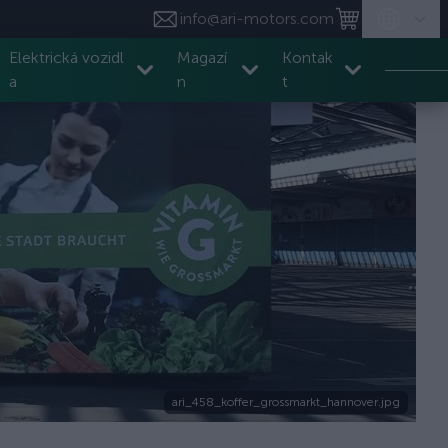
info@ari-motors.com
Elektrická vozidl
Magazí
Kontak
a
n
t
ari_458_koffer_grossmarkt_hannover.jpg