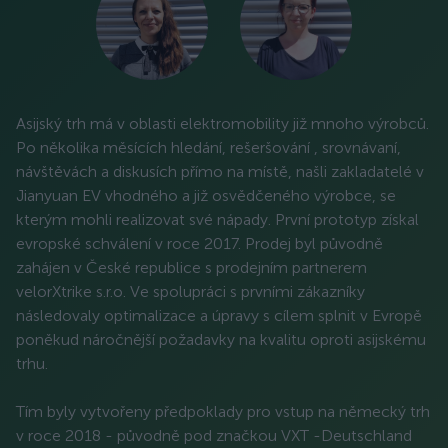
Asijský trh má v oblasti elektromobility již mnoho výrobců.
Po několika měsících hledání, rešeršování , srovnávaní,
návštěvách a diskusích přímo na místě, našli zakladatelé v
Jianyuan EV vhodného a již osvědčeného výrobce, se
kterým mohli realizovat své nápady. První prototyp získal
evropské schválení v roce 2017. Prodej byl původně
zahájen v České republice s prodejním partnerem
velorXtrike s.r.o. Ve spolupráci s prvními zákazníky
následovaly optimalizace a úpravy s cílem splnit v Evropě
poněkud náročnější požadavky na kvalitu oproti asijskému
trhu.
Tím byly vytvořeny předpoklady pro vstup na německý trh
v roce 2018 - původně pod značkou VXT -Deutschland