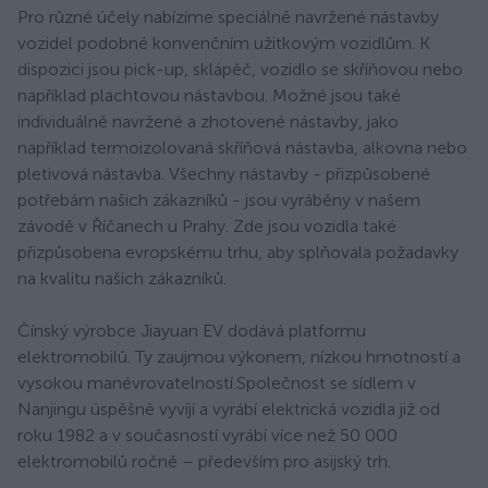
Pro různé účely nabízíme speciálně navržené nástavby
vozidel podobné konvenčním užitkovým vozidlům. K
dispozici jsou pick-up, sklápěč, vozidlo se skříňovou nebo
například plachtovou nástavbou. Možné jsou také
individuálně navržené a zhotovené nástavby, jako
například termoizolovaná skříňová nástavba, alkovna nebo
pletivová nástavba. Všechny nástavby - přizpůsobené
potřebám našich zákazníků - jsou vyráběny v našem
závodě v Říčanech u Prahy. Zde jsou vozidla také
přizpůsobena evropskému trhu, aby splňovala požadavky
na kvalitu našich zákazníků.
Čínský výrobce Jiayuan EV dodává platformu
elektromobilů. Ty zaujmou výkonem, nízkou hmotností a
vysokou manévrovatelností.Společnost se sídlem v
Nanjingu úspěšně vyvíjí a vyrábí elektrická vozidla již od
roku 1982 a v současností vyrábí více než 50 000
elektromobilů ročně – především pro asijský trh.