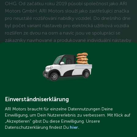
OHG. Od začátku roku 2019 působí společnost jako ARI
Motors GmbH. ARI Motors slouží jako zastřešující značka
pro neustálé rozšiřování nabídky vozidel. Do dnešního dne
byl počet variant nástaveb pro elektrická užitková vozidla
rozšířen ze dvou na osm a navíc jsou ve spoluprácí se
zákazníky navrhované a produkované individuální nástavby
pro různá odvětví. V budoucnu budou následovat také
nové modely vozidel.
Einverständniserklärung
ARI Motors braucht für einzelne Datennutzungen Deine
Einwilligung, um Dein Nutzererlebnis zu verbessern. Mit Klick auf
„Akzeptieren“ gibst Du diese Einwilligung. Unsere
Datenschutzerklärung findest Du
hier.