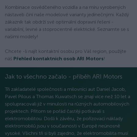
Kombinace osvědčeného vozidla a na míru vyrobených
nástaveb činí naše modelové varianty jedinečnými. Každý
zákazník tak obdrží své optimální dopravní řešení -
variabilní, levné a stoprocentně elektrické. Seznamte se s
našimi modely!
Chcete -li najít kontaktní osobu pro Váš region, použijte
náš
Přehled kontaktních osob ARI Motors
!
Jak to všechno začalo - příběh ARI Motors
Tři zakladatelé společnosti a milovníci aut Daniel Jacob,
Pavel Pilous a Thomas Kuwatsch se znají více než 10 let a
spolupracovali již v minulosti na různých automobilových
projektech. Přitom se pořád častěji potkávali s
elektromobilitou. Došli k závěru, že pořízovací náklady
elektromobilů jsou v současnosti v Europě neúnosně
vysoké. Všichni tři si byli zajedno, že elektromobilita musí