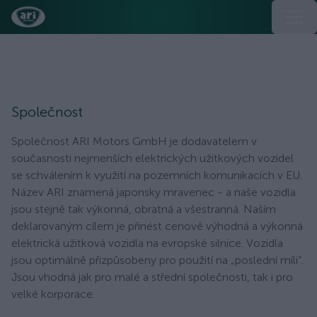
Společnost
Společnost
Společnost ARI Motors GmbH je dodavatelem v
současnosti nejmenších elektrických užitkových vozidel
se schválením k využití na pozemních komunikacích v EU.
Název ARI znamená japonsky mravenec - a naše vozidla
jsou stejně tak výkonná, obratná a všestranná. Naším
deklarovaným cílem je přinést cenově výhodná a výkonná
elektrická užitková vozidla na evropské silnice. Vozidla
jsou optimálně přizpůsobeny pro použití na „poslední míli“.
Jsou vhodná jak pro malé a střední společnosti, tak i pro
velké korporace.