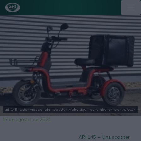
ari_145_lastenmoped_ein_robuster_vielseitiger_dynamischer_elektroroller_m
17 de agosto de 2021
ARI 145 – Una scooter