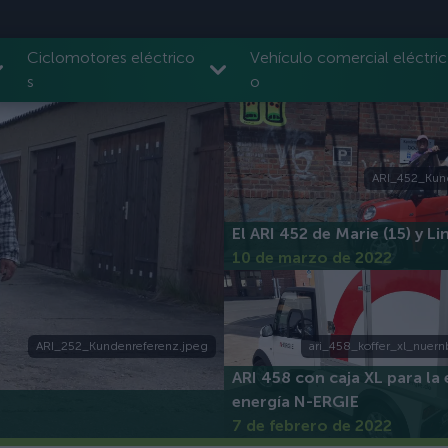
Ciclomotores eléctrico
Vehículo comercial eléctric
s
o
ARI_452_Kun
El ARI 452 de Marie (15) y Li
10 de marzo de 2022
ARI_252_Kundenreferenz.jpeg
ari_458_koffer_xl_nuern
ARI 458 con caja XL para la
energía N-ERGIE
7 de febrero de 2022