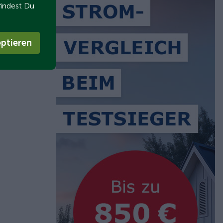
findest Du
ptieren