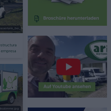
wassertank_bei_blumen_dietz_in_moenchengladbach.jpg
structura
u empresa
ksstimme.jpg