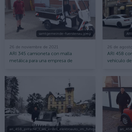
samtgemeinde-fuerstenau.jpeg
ARI
26 de noviembre de 2021
26 de agost
ARI 345 camioneta con malla
ARI 458 co
metálica para una empresa de
vehículo de
paisajismo
ari_458_pritsche_l_als_erstes_elektroauto_im_fuhrpark_der_klinik_hohe_
ari_45