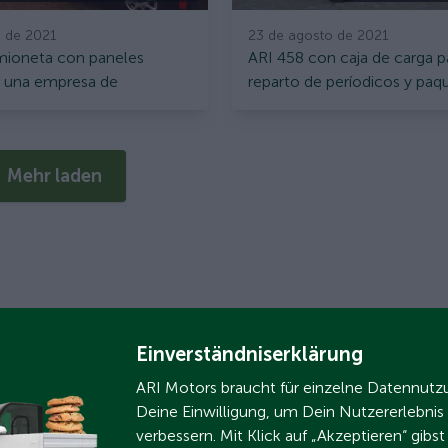
o de 2021
23 de agosto de 2021
mioneta con paneles
ARI 458 con caja de carga p
a una empresa de
reparto de períodicos y paq
Mehr laden
Einverständniserklärung
ARI Motors braucht für einzelne Datennut
Deine Einwilligung, um Dein Nutzererlebnis
verbessern. Mit Klick auf „Akzeptieren“ gibs