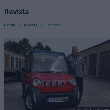
Revista
Home
Revista
Resenas
ARI_252_Kundenreferen