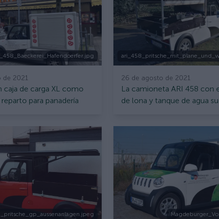
_458_Baeckerei_Hafendoerfer.jpg
ari_458_pritsche_mit_plane_und_
o de 2021
26 de agosto de 2021
n caja de carga XL como
La camioneta ARI 458 con e
 reparto para panadería
de lona y tanque de agua s
de jardinería.
mark.jpg
8_pritsche_gp_aussenanlagen.jpeg
Magdeburger_Vol