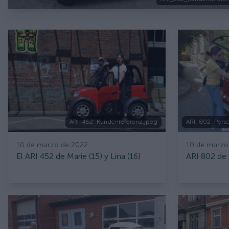
ARI_452_Kundenreferenz.jpeg
ARI_802_Perso
10 de marzo de 2022
10 de marzo
El ARI 452 de Marie (15) y Lina (16)
ARI 802 de 