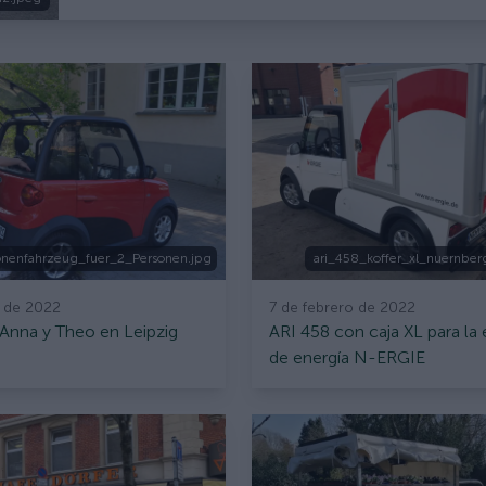
nenfahrzeug_fuer_2_Personen.jpg
ari_458_koffer_xl_nuernber
 de 2022
7 de febrero de 2022
Anna y Theo en Leipzig
ARI 458 con caja XL para la
de energía N-ERGIE