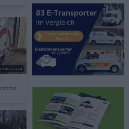
g_nergie.jpeg
 empresa