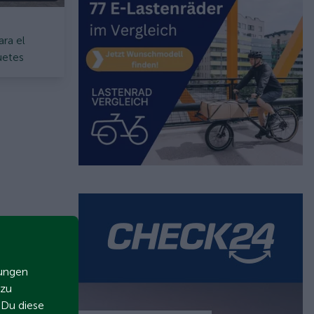
ara el
uetes
zungen
 zu
t Du diese