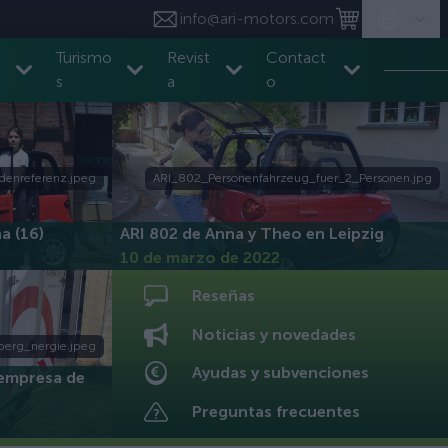
info@ari-motors.com
Turismo
Revist
Contact
s
a
o
denreferenz.jpeg
ARI_802_Personenfahrzeug_fuer_2_Personen.jpg
na (16)
ARI 802 de Anna y Theo en Leipzig
10 de marzo de 2022
Reseñas
Noticias y novedades
berg_nergie.jpeg
Ayudas y subvenciones
 empresa de
Preguntas frecuentes