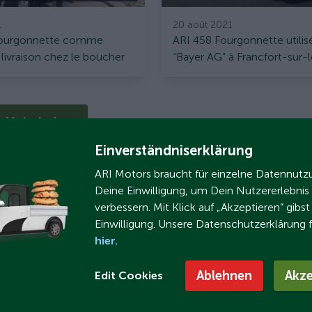
1
20 août 2021
Fourgonnette comme
ARI 458 Fourgonnette utilisé
 livraison chez le boucher
“Bayer AG” à Francfort-sur-
irow
(65926)
Mehr laden
Einverständniserklärung
ARI Motors braucht für einzelne Datennut
Deine Einwilligung, um Dein Nutzererlebnis
verbessern. Mit Klick auf „Akzeptieren“ gibs
Einwilligung. Unsere Datenschutzerklärung 
hier.
Ablehnen
Akze
Edit Cookies