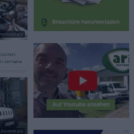
electrique.jpg
scooters
r en semaine
Baustelle.jpg