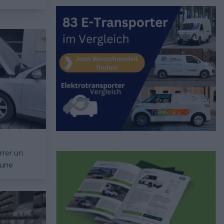
rrer un
 une