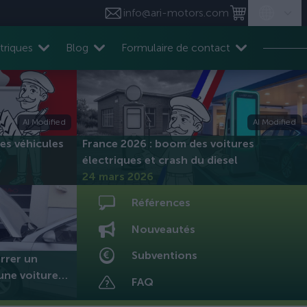
info@ari-motors.com
triques
Blog
Formulaire de contact
AI Modified
AI Modified
es véhicules
France 2026 : boom des voitures
électriques et crash du diesel
24 mars 2026
Références
Nouveautés
Subventions
arrer un
une voiture
FAQ