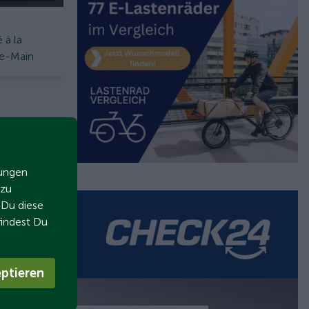
 à la
le-Main
zungen
 zu
t Du diese
findest Du
ptieren