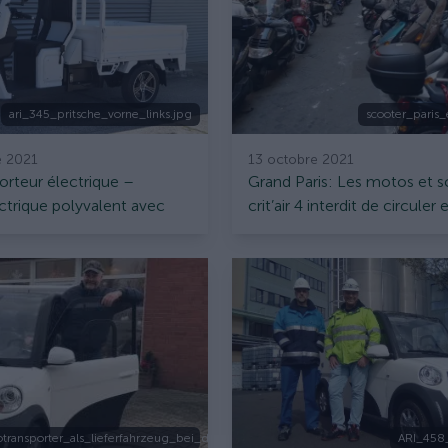
ari_345_pritsche_vorne_links.jpg
scooter_paris_
 2021
13 octobre 2021
porteur électrique –
Grand Paris: Les motos et 
lectrique polyvalent avec
crit’air 4 interdit de circule
 fourgonnette
otransporter_als_lieferfahrzeug_bei_der_fleischerei_pape_in_mirow.jpg
ARI_458_