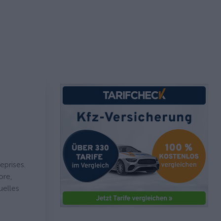
eprises.
ore,
uelles