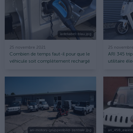
ladekabel-blau.jpg
25 novembre 2021
25 novembre
Combien de temps faut-il pour que le
ARI 345 tri
véhicule soit complètement rechargé
utilitaire é
?
plateau ou
ari-motors-gruppenbild-zentrale.jpg
ari_458_elektr