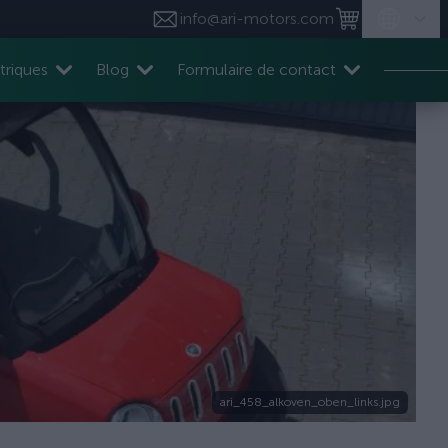
info@ari-motors.com
triques
Blog
Formulaire de contact
ari_458_alkoven_oben_links.jpg