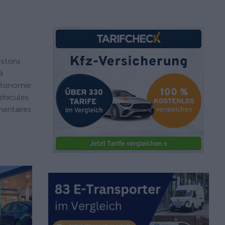
estons
à
autonomie
éhicules
mentaires