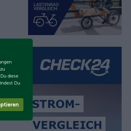
zungen
 zu
t Du diese
findest Du
ptieren