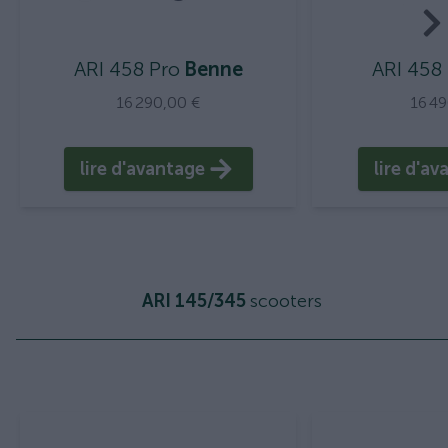
ARI 458 Pro
Benne
ARI 458
16 290,00 €
16 4
lire d'avantage
lire d'a
ARI 145/345
scooters