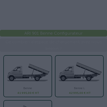
ARI 901 Benne Configurateur
De combien d'espace de chargement avez-vous
besoin ?
Benne
Benne L
41 995,00 €
HT
42 995,00 €
HT