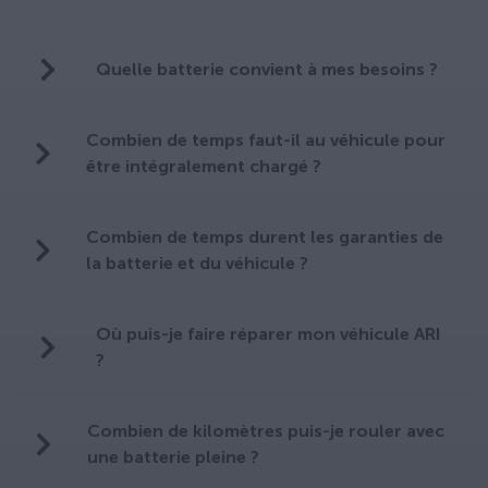
Quelle batterie convient à mes besoins ?
Combien de temps faut-il au véhicule pour
être intégralement chargé ?
Combien de temps durent les garanties de
la batterie et du véhicule ?
Où puis-je faire réparer mon véhicule ARI
?
Combien de kilomètres puis-je rouler avec
une batterie pleine ?