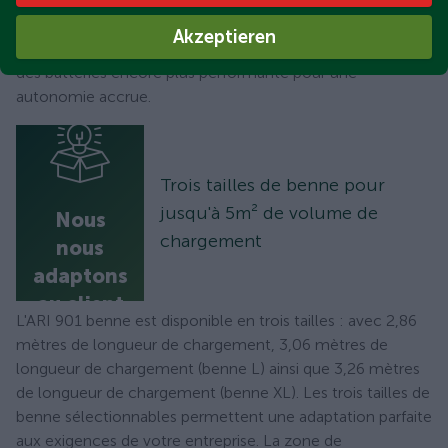
inclut dans celui du véhicule. Il n'est donc pas nécessaire
de payer un loyer chaque mois, comme pour une location
Akzeptieren
de batterie. En plus des batteries standard nous proposons
des batteries encore plus performante pour une
autonomie accrue.
Trois tailles de benne pour
jusqu'à 5m² de volume de
Nous
chargement
nous
adaptons
au client
L'ARI 901 benne est disponible en trois tailles : avec 2,86
mètres de longueur de chargement, 3,06 mètres de
longueur de chargement (benne L) ainsi que 3,26 mètres
de longueur de chargement (benne XL). Les trois tailles de
benne sélectionnables permettent une adaptation parfaite
aux exigences de votre entreprise. La zone de