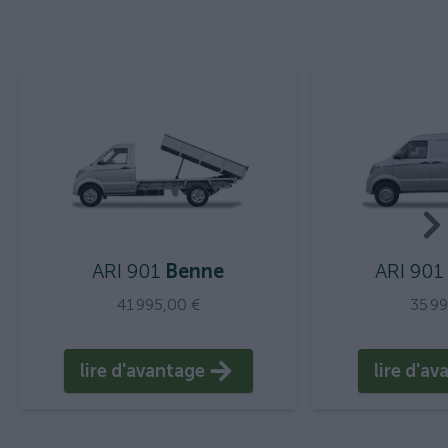
ARI 901
Benne
ARI 901
41 995,00 €
35 9
lire d'avantage
lire d'a