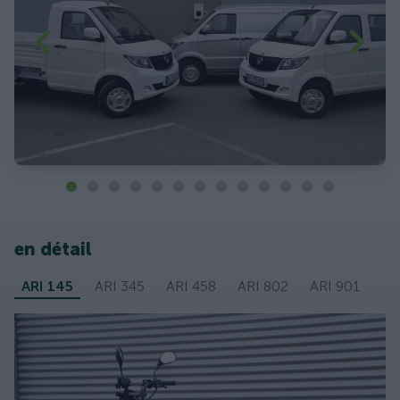
en détail
ARI 145
ARI 345
ARI 458
ARI 802
ARI 901