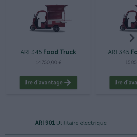
ARI 345
Food Truck
ARI 345
Fo
14 750,00 €
15 8
lire d'avantage
lire d'a
ARI 901
Utilitaire électrique