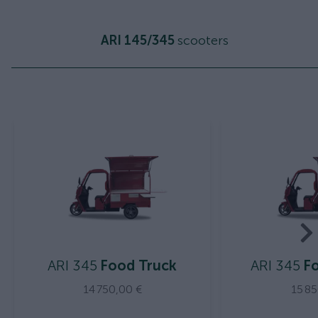
ARI 145/345
scooters
ARI 345
Food Truck
ARI 345
Fo
14 750,00 €
15 8