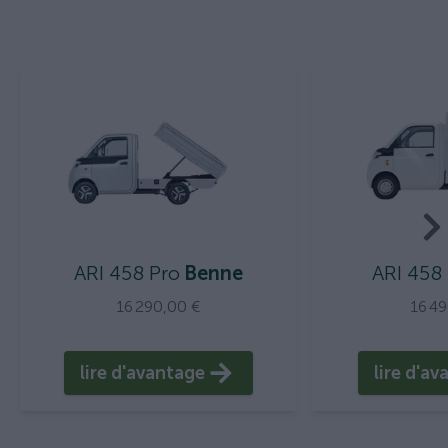
ARI 458 Pro
Benne
ARI 458
16 290,00 €
16 4
lire d'avantage
lire d'a