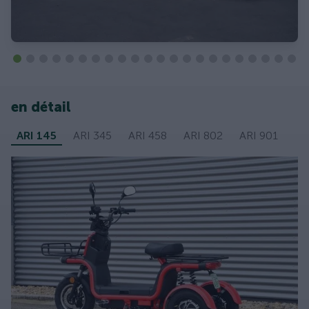
en détail
ARI 145
ARI 345
ARI 458
ARI 802
ARI 901