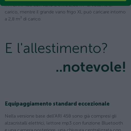
m³. L'ARI 458 con vano L offre 2,05 m³ di volume di
carico, mentre il grande vano frigo XL può caricare intorno
a 2,8 m³ di carico.
E l'allestimento?
..notevole!
Equipaggiamento standard eccezionale
Nella versione base dell'ARI 458 sono già compresi gli
alzacristalli elettrici, lettore mp3 con funzione Bluetooth
e una camera posteriore, una chiusura centralizzata con