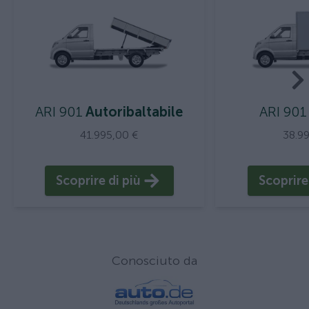
ARI 901
Autoribaltabile
ARI 901
41.995,00 €
38.9
Scoprire di più
Scoprire
Conosciuto da