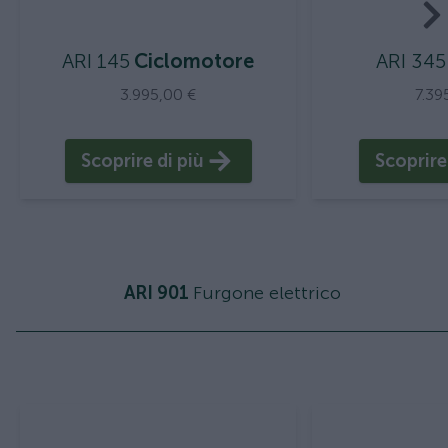
ARI 145
Ciclomotore
ARI 345
3.995,00 €
7.39
Scoprire di più
Scoprire
ARI 901
Furgone elettrico