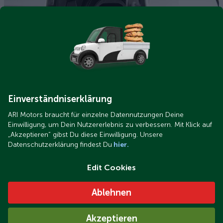
Ladestecker.jpg
4 einfache Tipps zum optimalen Aufladen Ihres ARI-
Elektrofahrzeugs
Einverständniserklärung
ARI Motors braucht für einzelne Datennutzungen Deine
Einwilligung, um Dein Nutzererlebnis zu verbessern. Mit Klick auf
„Akzeptieren“ gibst Du diese Einwilligung. Unsere
Datenschutzerklärung findest Du
hier.
Edit Cookies
Ablehnen
Projektteilnehmer "INSIDE"
Akzeptieren