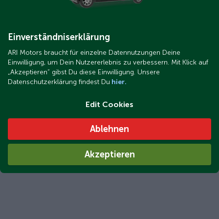
Einverständniserklärung
ARI Motors braucht für einzelne Datennutzungen Deine
Einwilligung, um Dein Nutzererlebnis zu verbessern. Mit Klick auf
„Akzeptieren“ gibst Du diese Einwilligung. Unsere
Datenschutzerklärung findest Du
hier.
ARI 458 Koffer XL Sortimo.jpeg
ARI 458 Koffer XL mit Sortimo-System: Das elektrische
Edit Cookies
Vespermobil für gut organisierte Caterer
Ablehnen
Akzeptieren