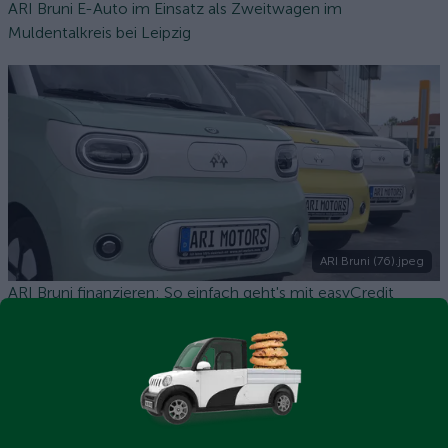
ARI Bruni E-Auto im Einsatz als Zweitwagen im
Muldentalkreis bei Leipzig
ARI Bruni (76).jpeg
ARI Bruni finanzieren: So einfach geht's mit easyCredit