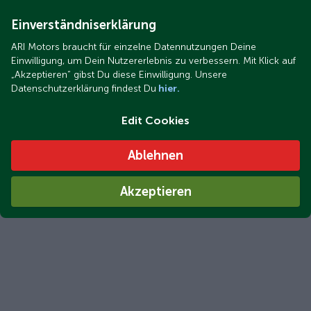
Einverständniserklärung
ARI Motors braucht für einzelne Datennutzungen Deine
Einwilligung, um Dein Nutzererlebnis zu verbessern. Mit Klick auf
ARI Bruni (58).JPG
„Akzeptieren“ gibst Du diese Einwilligung. Unsere
Datenschutzerklärung findest Du
hier.
ARI Bruni – Umstufung von L7e auf M1 für die E-Auto-
Förderung 2026
Edit Cookies
Ablehnen
Akzeptieren