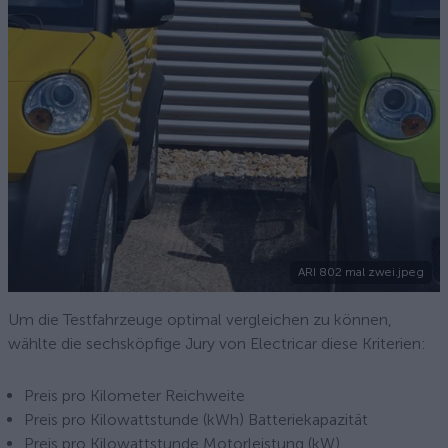
ARI 802 mal zwei.jpeg
Um die Testfahrzeuge optimal vergleichen zu können,
wählte die sechsköpfige Jury von Electricar diese Kriterien:
Preis pro Kilometer Reichweite
Preis pro Kilowattstunde (kWh) Batteriekapazität
Preis pro Kilowattstunde Motorleistung (kW)