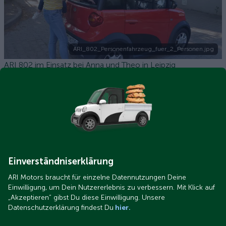
ARI_802_Personenfahrzeug_fuer_2_Personen.jpg
ARI 802 im Einsatz bei Anna und Theo in Leipzig
Einverständniserklärung
ARI Motors braucht für einzelne Datennutzungen Deine
Einwilligung, um Dein Nutzererlebnis zu verbessern. Mit Klick auf
ari_458_kofferaufbau_gruppenbild_frontansicht.jpg
„Akzeptieren“ gibst Du diese Einwilligung. Unsere
Datenschutzerklärung findest Du
hier.
Leichtfahrzeuge der Fahrzeugklasse L7e: Alle Informationen