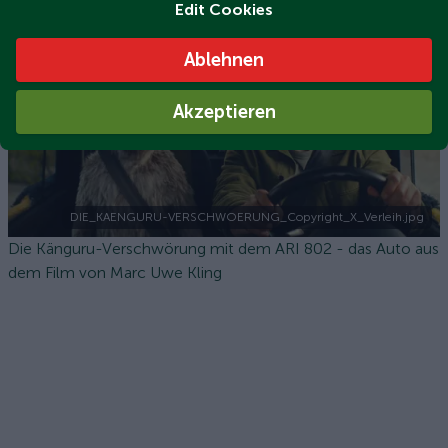
Edit Cookies
Ablehnen
Akzeptieren
DIE_KAENGURU-VERSCHWOERUNG_Copyright_X_Verleih.jpg
Die Känguru-Verschwörung mit dem ARI 802 - das Auto aus
dem Film von Marc Uwe Kling