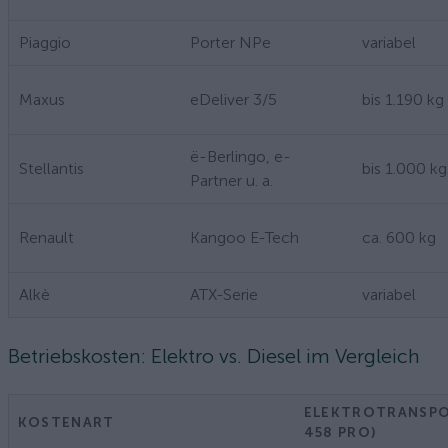
Piaggio
Porter NPe
variabel
Maxus
eDeliver 3/5
bis 1.190 kg
ë-Berlingo, e-
Stellantis
bis 1.000 kg
Partner u. a.
Renault
Kangoo E-Tech
ca. 600 kg
Alkè
ATX-Serie
variabel
Betriebskosten: Elektro vs. Diesel im Vergleich
ELEKTROTRANSPOR
KOSTENART
458 PRO)