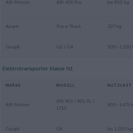
ARI Motors
ARI 458 Pro
bis 850 kg
Aixam
Pro e-Truck
327 kg
Goupil
G2 / G4
500–1.200 
Elektrotransporter Klasse N1
MARKE
MODELL
NUTZLAST
ARI 901 / 901 XL /
ARI Motors
900–1.475 
1710
Goupil
G6
bis 1.200 kg