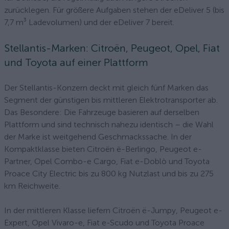
zurücklegen. Für größere Aufgaben stehen der eDeliver 5 (bis
7,7 m³ Ladevolumen) und der eDeliver 7 bereit.
Stellantis-Marken: Citroën, Peugeot, Opel, Fiat
und Toyota auf einer Plattform
Der Stellantis-Konzern deckt mit gleich fünf Marken das
Segment der günstigen bis mittleren Elektrotransporter ab.
Das Besondere: Die Fahrzeuge basieren auf derselben
Plattform und sind technisch nahezu identisch – die Wahl
der Marke ist weitgehend Geschmackssache. In der
Kompaktklasse bieten Citroën ë-Berlingo, Peugeot e-
Partner, Opel Combo-e Cargo, Fiat e-Doblò und Toyota
Proace City Electric bis zu 800 kg Nutzlast und bis zu 275
km Reichweite.
In der mittleren Klasse liefern Citroën ë-Jumpy, Peugeot e-
Expert, Opel Vivaro-e, Fiat e-Scudo und Toyota Proace