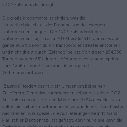
CO2-Fußabdrucks drängt.
Die große Modemarke ist ehrlich, was die
Umweltschädlichkeit der Branche und des eigenen
Unternehmens angeht. Der CO2-Fußabdruck des
Unternehmens lag im Jahr 2019 bei 262.511Tonnen, wobei
ganze 96,9% davon durch Transportdienstleister entstehen
und nicht direkt durch “Zalando” selbst. Von diesen 254.336
Tonnen werden 63% durch Lieferungen verursacht, sprich:
zum Großteil durch Transportfahrzeuge mit
Verbrennermotoren.
“Zalando” fordert deshalb ein Umdenken bei seinen
Zulieferern. Denn das Unternehmen selbst hat seinen CO2-
Ausstoß in den letzten vier Jahren um 40,9% gesenkt. Nun
sollen die mit dem Unternehmen verbundenen Dienstleister
nachziehen, was speziell die Auslieferungen betrifft. Ganz
klar ist hier Elektromobilität gefragt, denn nur diese kann die
Emissionen einfach und nachhaltig verringern. Und die