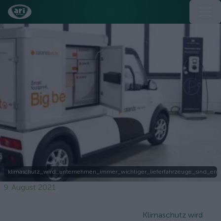
klimaschutz_wird_unternehmen_immer_wichtiger_lieferfahrzeuge_sind_ent
9. August 2021
Klimaschutz wird