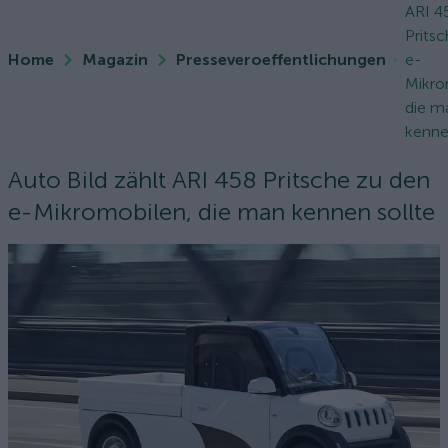
ARI 4
Prits
Home
Magazin
Presseveroeffentlichungen
e-
Mikro
die m
kennen
Auto Bild zählt ARI 458 Pritsche zu den
e-Mikromobilen, die man kennen sollte