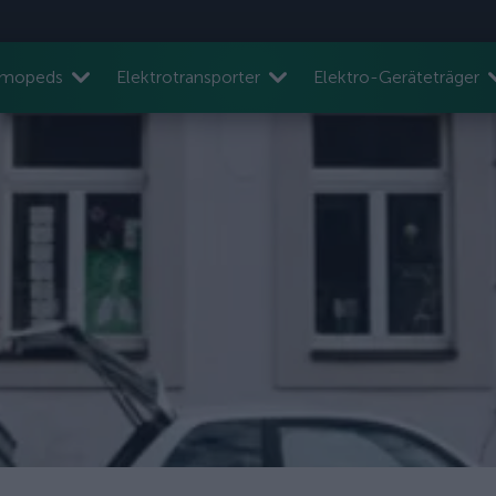
nmopeds
Elektrotransporter
Elektro-Geräteträger