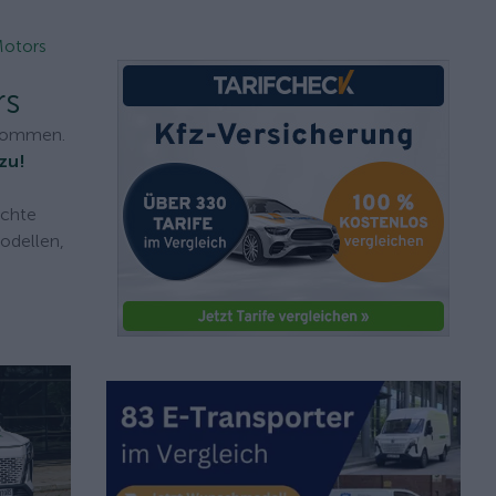
Motors
rs
enommen.
zu!
ichte
modellen,