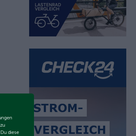
zungen
 zu
t Du diese