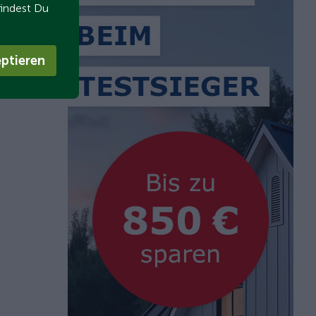
findest Du
ptieren