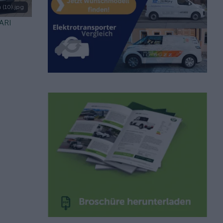
 (10).jpg
 ARI