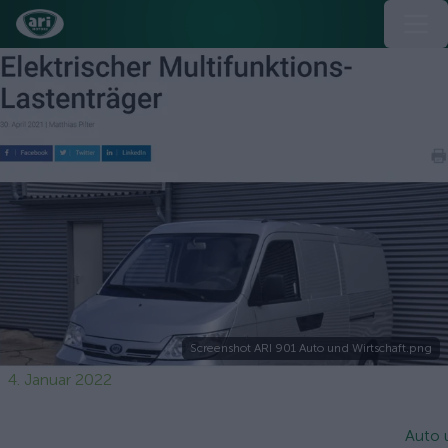
Screenshot ARI 901 Auto und Wirtschaft.png
4. Januar 2022
Auto 