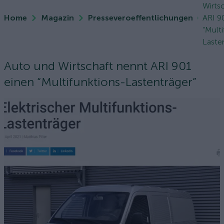
Wirts
Home
Magazin
Presseveroeffentlichungen
ARI 9
“Mult
Laste
Auto und Wirtschaft nennt ARI 901
einen “Multifunktions-Lastenträger”