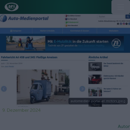
automedien portal ari motors.jpeg
9. Dezember 2024
Autom