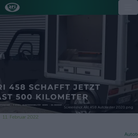
Screenshot ARI 458 Autotester 2020.png
11. Februar 2022
Autot