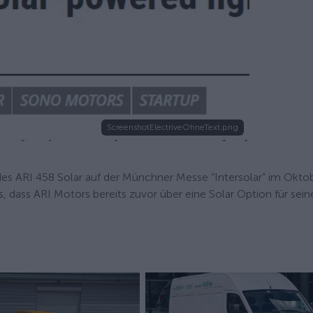
ScreenshotElectriveOhneText.png
 des ARI 458 Solar auf der Münchner Messe “Intersolar” im Okto
 dass ARI Motors bereits zuvor über eine Solar Option für sein