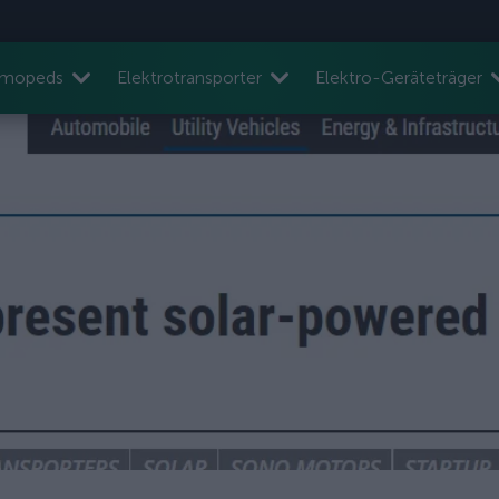
nmopeds
Elektrotransporter
Elektro-Geräteträger