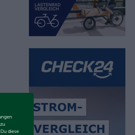
zungen
 zu
t Du diese