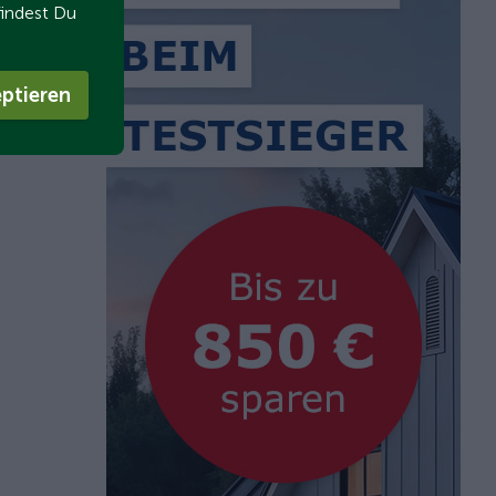
findest Du
ptieren