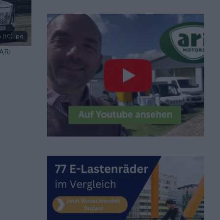
 (10).jpg
 ARI