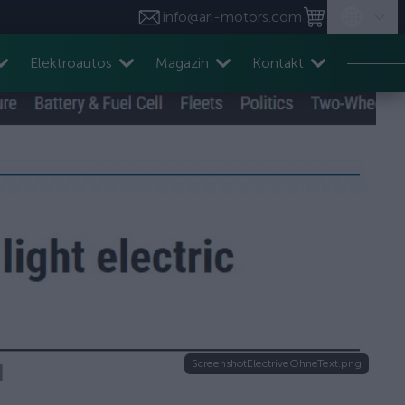
info@ari-motors.com
Elektroautos
Magazin
Kontakt
ScreenshotElectriveOhneText.png