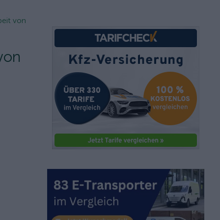
beit von
 von