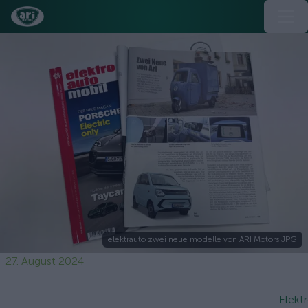
elektrauto zwei neue modelle von ARI Motors.JPG
27. August 2024
Elekt