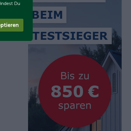
findest Du
ptieren