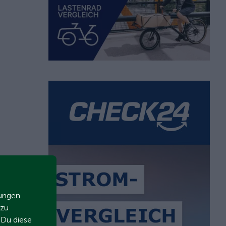
zungen
 zu
t Du diese