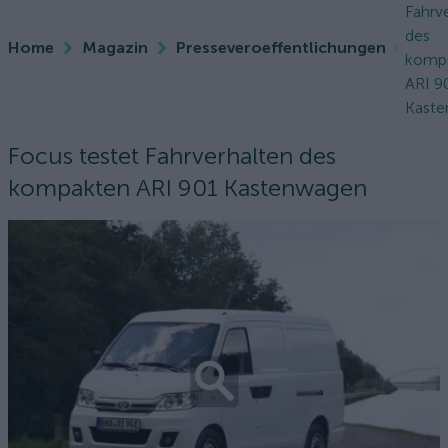
Fahrv
des
Home
Magazin
Presseveroeffentlichungen
komp
ARI 9
Kast
Focus testet Fahrverhalten des
kompakten ARI 901 Kastenwagen