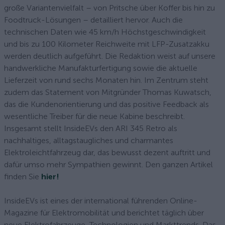
große Variantenvielfalt – von Pritsche über Koffer bis hin zu
Foodtruck-Lösungen – detailliert hervor. Auch die
technischen Daten wie 45 km/h Höchstgeschwindigkeit
und bis zu 100 Kilometer Reichweite mit LFP-Zusatzakku
werden deutlich aufgeführt. Die Redaktion weist auf unsere
handwerkliche Manufakturfertigung sowie die aktuelle
Lieferzeit von rund sechs Monaten hin. Im Zentrum steht
zudem das Statement von Mitgründer Thomas Kuwatsch,
das die Kundenorientierung und das positive Feedback als
wesentliche Treiber für die neue Kabine beschreibt.
Insgesamt stellt InsideEVs den ARI 345 Retro als
nachhaltiges, alltagstaugliches und charmantes
Elektroleichtfahrzeug dar, das bewusst dezent auftritt und
dafür umso mehr Sympathien gewinnt. Den ganzen Artikel
finden Sie
hier!
InsideEVs ist eines der international führenden Online-
Magazine für Elektromobilität und berichtet täglich über
neue Elektrofahrzeuge, Technologien und Markttrends. Das