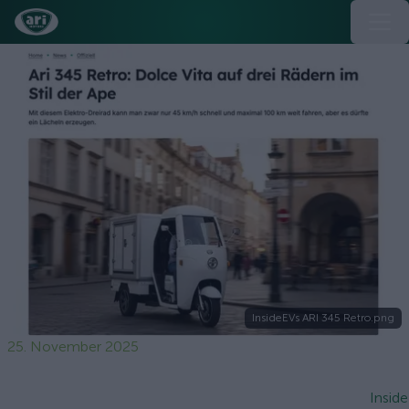
InsideEVs ARI 345 Retro.png
25. November 2025
Insid