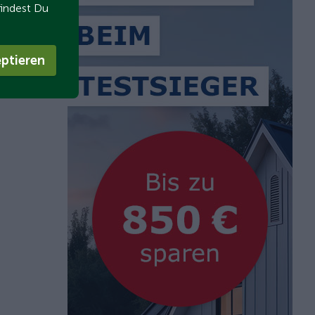
findest Du
ptieren