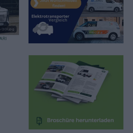
 (10).jpg
 ARI