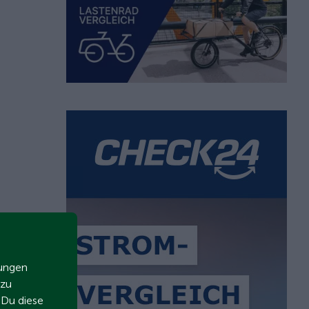
zungen
 zu
t Du diese