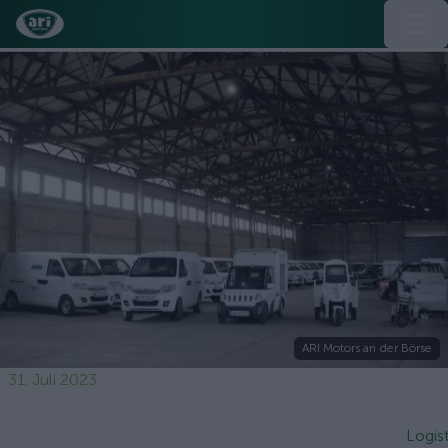
ARI Motors an der Börse
31. Juli 2023
Logis