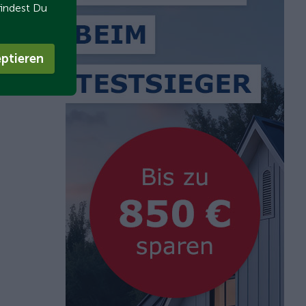
findest Du
ptieren