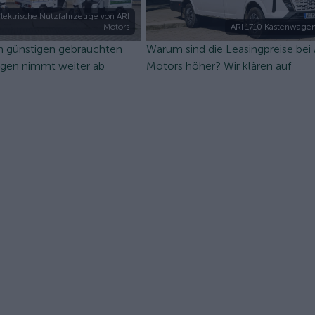
lektrische Nutzfahrzeuge von ARI
Motors
ARI 1710 Kastenwagen
n günstigen gebrauchten
Warum sind die Leasingpreise bei
ugen nimmt weiter ab
Motors höher? Wir klären auf