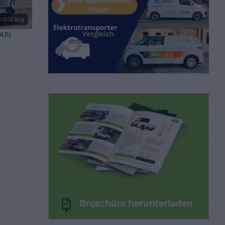
 (10).jpg
 ARI