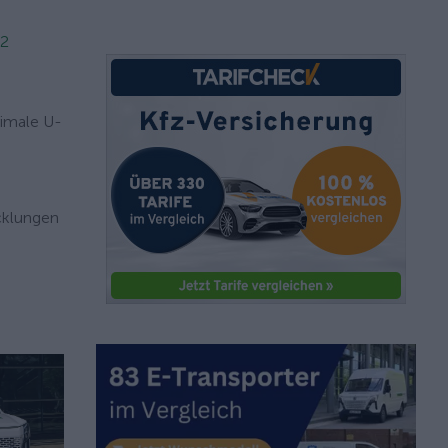
02
timale U-
icklungen