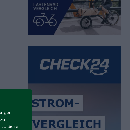
zungen
 zu
t Du diese