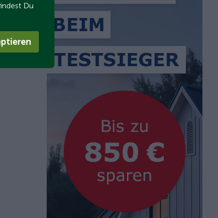
findest Du
ptieren