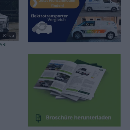
 (10).jpg
 ARI