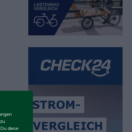
zungen
 zu
t Du diese