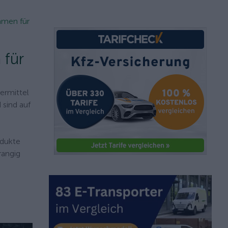
mmen für
 für
ermittel
 sind auf
odukte
rangig
s