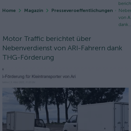
beric
Home
Magazin
Presseveroeffentlichungen
Neben
von A
dank..
Motor Traffic berichtet über
Nebenverdienst von ARI-Fahrern dank
THG-Förderung