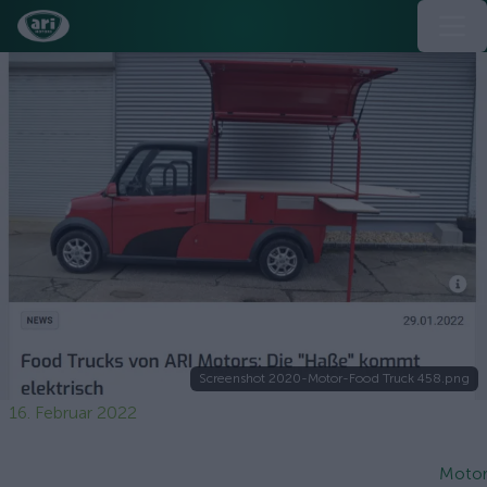
Screenshot 2020-Motor-Food Truck 458.png
16. Februar 2022
Motor