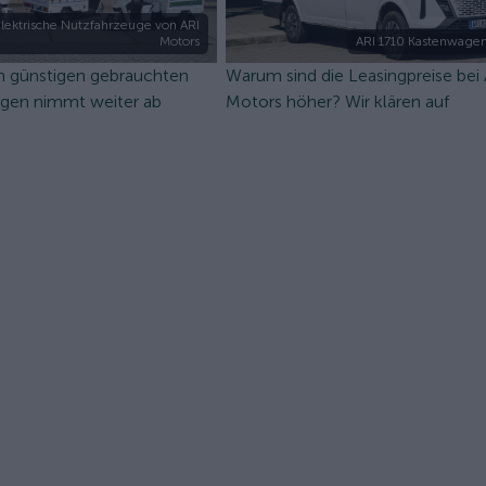
lektrische Nutzfahrzeuge von ARI
Motors
ARI 1710 Kastenwagen
n günstigen gebrauchten
Warum sind die Leasingpreise bei
ugen nimmt weiter ab
Motors höher? Wir klären auf