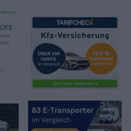
I Motors
ors
rzeug
tuell
s,