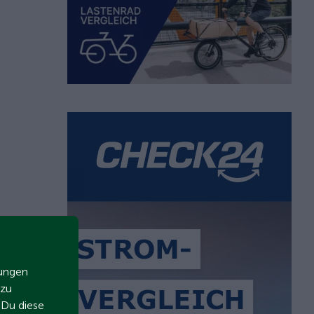
zungen
 zu
t Du diese