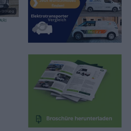
 (10).jpg
 ARI