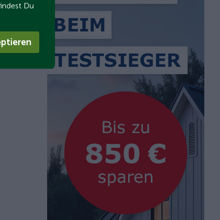
findest Du
ptieren